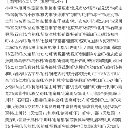
【道内対応エリア（札幌市以外）】
小樽市/旭川市/室蘭市/釧路市/帯広市/北見市/夕張市/岩見沢市/網走
市/留萌市/苫小牧市/稚内市/美唄市/芦別市/江別市/赤平市/紋別市/
士別市/名寄市/三笠市/根室市/千歳市/滝川市/砂川市/歌志内市/深川
市/富良野市/登別市/恵庭市/伊達市/北広島市/石狩市/北斗市/石狩振
興局/石狩郡/当別町/新篠津村/松前郡/松前町/福島町/上磯郡/知内
町/木古内町/亀田郡/七飯町/茅部郡/鹿部町/森町/山越郡/長万部町/
二海郡/八雲町/檜山振興局/檜山郡/江差町/上ノ国町/厚沢部町/爾志
郡/乙部町/久遠郡/せたな町/奥尻郡/奥尻町/瀬棚郡/今金町/後志総合
振興局/島牧郡/島牧村/寿都郡/寿都町/黒松内町/磯谷郡/蘭越町/虻田
郡/ニセコ町/真狩村/留寿都村/喜茂別町/京極町/倶知安町/岩内郡/共
和町/岩内町/古宇郡/泊村/神恵内村/積丹郡/積丹町/古平郡/古平町/
余市郡/仁木町/余市町/赤井川村/空知郡/南幌町/奈井江町/上砂川町/
夕張郡/由仁町/長沼町/栗山町/樺戸郡/月形町/浦臼町/新十津川町/雨
竜郡/妹背牛町/秩父別町/雨竜町/北竜町/沼田町/上川総合振興局/上
川郡（石狩国）/鷹栖町/東神楽町/当麻町/比布町/愛別町/上川町/東
川町/美瑛町/空知郡/上富良野町/中富良野町/南富良野町/勇払郡/占
冠村/上川郡（天塩国）/和寒町/剣淵町/下川町/中川郡（天塩国）/
美深町/音威子府村/中川町/雨竜郡/留萌振興局/増毛郡/増毛町/留萌
郡/小平町/苫前郡/苫前町/羽幌町/初山別村/天塩郡/遠別町/天塩町/