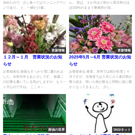
決めたので、少し食べてはランニングマシ
ん。 実は、３か月ほど前から受注枠がほ
ンで走り。 と、一瞬だけ健...
ぼ100%のままで事務所が混...
更新情報
更新情報
１２月～１月 営業状況のお知
2025年5月～6月 営業状況のお知
らせ
らせ
お客様各位 路面もすっかり雪に覆われま
お客様各位 春雷、本州では桜が吹雪く４
した。令和元年もあと少しです。 毎週こ
月ですが、北海道では５月に入り連日雨が
の記事を書いている気がしますが、もう一
降り続き、咲いた桜が散ると同時に急に暖
ヶ月なのですね。 ここ４～...
かくなってきました。 少し...
探偵の世界
SNS/ネット