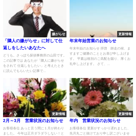
嫌がらせ
更新情報
「隣人の嫌がらせ」に対して仕
年末年始営業のお知らせ
返しをしたいあなたへ
年末年始のお知らせ 拝啓 師走の候、ま
すますご健勝のこととお喜び申し上げま
どうも。さっぽろ探偵事務所の山田です。
す。 平素は格別のご高配を賜り、厚くお
この記事では あなたが「隣人に嫌がらせ
礼申し上げます。 さて、...
をされて 仕返しをしたい」と考えたとき
に読んでもらいたい記事で...
更新情報
更新情報
2月～3月 営業状況のお知らせ
年内 営業状況のお知らせ
お客様各位 あっと言う間に１月が終わり
お客様各位 更新がすっかり遅れました、
ました。 今年は正月ダラダラしない！と
先月丸ごと抜けており申し訳ございませ