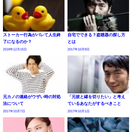
ストーカー行為がバレて人生終
自宅でできる？盗聴器の探し方
了になるのか？
とは
2018年12月15日
2017年10月9日
元カノの連絡がウザい時の対処
「元彼と縁を切りたい」と考え
法について
ているあなたがするべきこと
2017年10月7日
2017年10月1日