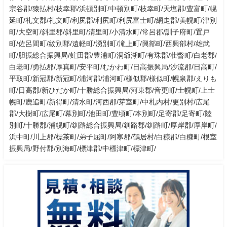
宗谷郡/猿払村/枝幸郡/浜頓別町/中頓別町/枝幸町/天塩郡/豊富町/幌
延町/礼文郡/礼文町/利尻郡/利尻町/利尻富士町/網走郡/美幌町/津別
町/大空町/斜里郡/斜里町/清里町/小清水町/常呂郡/訓子府町/置戸
町/佐呂間町/紋別郡/遠軽町/湧別町/滝上町/興部町/西興部村/雄武
町/胆振総合振興局/虻田郡/豊浦町/洞爺湖町/有珠郡/壮瞥町/白老郡/
白老町/勇払郡/厚真町/安平町/むかわ町/日高振興局/沙流郡/日高町/
平取町/新冠郡/新冠町/浦河郡/浦河町/様似郡/様似町/幌泉郡/えりも
町/日高郡/新ひだか町/十勝総合振興局/河東郡/音更町/士幌町/上士
幌町/鹿追町/新得町/清水町/河西郡/芽室町/中札内村/更別村/広尾
郡/大樹町/広尾町/幕別町/池田町/豊頃町/本別町/足寄郡/足寄町/陸
別町/十勝郡/浦幌町/釧路総合振興局/釧路郡/釧路町/厚岸郡/厚岸町/
浜中町/川上郡/標茶町/弟子屈町/阿寒郡/鶴居村/白糠郡/白糠町/根室
振興局/野付郡/別海町/標津郡/中標津町/標津町/