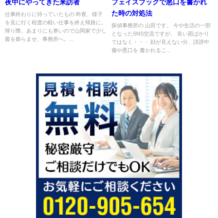
夜中にやってきた来訪者
フェイスブックで悪口を書かれ
た時の対処法
仕事終わりに待っていたもの 昨夜、様子
を見に行く程度の軽い仕事を終え帰路に。
探偵事務所の 山田です。 今や生活の一部
帰り際、あまりにも寒いので山岡家で少し
となったSNS交流ですが、 良い面ばかり
腹を膨らませ、事務所へ。...
ではなく・・・ 顔が見えない分、誹謗中
傷や悪口を 書かれるこ...