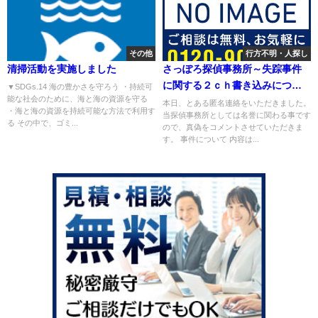
その他
行方不明・人探し
清掃活動を実施しました
さっぽろ探偵事務所～失踪事件
に関する２ｃｈ書き込みについ
▼SDGs.14 海の豊かさを守ろう ・持続可
能な社会のために、海と海の資源を守る
て
本日、とある匿名連絡をいただきました。
・海と海の資源を持続可能な方法で利用す
当探偵事務所としては名誉に関わる事です
る その中で、ゴミ...
ので、真偽をコメントさせていただきま
す。 事件について 内容は...