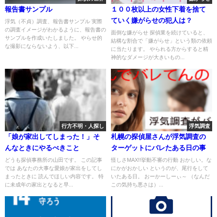
報告書サンプル
１００枚以上の女性下着を捨て
ていく嫌がらせの犯人は？
浮気（不貞）調査、報告書サンプル 実際
の調査イメージがわかるように、報告書の
面倒な嫌がらせ 探偵業を続けていると、
サンプルを作成いたしました。 やらせ的
結構な割合で「嫌がらせ」という類の依頼
な撮影にならないよう、以下...
に当たります。 やられる方からすると精
神的なダメージが大きいもの...
行方不明・人探し
浮気調査
「娘が家出してしまった！」そ
札幌の探偵屋さんが浮気調査の
んなときにやるべきこと
ターゲットにバレたある日の事
どうも探偵事務所の山田です。 この記事
怪しさMAX!!挙動不審の行動 おかしい。な
では あなたの大事な愛娘が家出をしてし
にかがおかしい というのが、尾行をして
まったときに 読んでほしい内容です。 特
いたある日。 おーかーしーぃ～ （なんだ
に未成年の家出となると早...
この気持ち悪さは）...