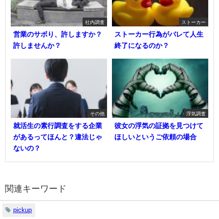
社内調査
ストーカー
営業のサボり、許しますか？
ストーカー行為がバレて人生
許しませんか？
終了になるのか？
その他
浮気調査
就活生の素行調査をする企業
彼女の浮気の証拠を見つけて
があるってほんと？違法じゃ
ほしいというご依頼の場合
ないの？
関連キーワード
pickup