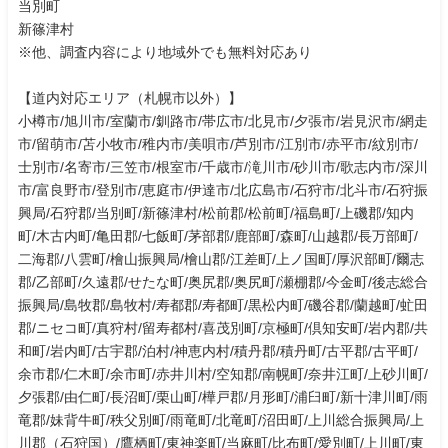
当別町
新篠津村
※他、調査内容により地域外でも無料対応あり
【道内対応エリア（札幌市以外）】
小樽市/旭川市/室蘭市/釧路市/帯広市/北見市/夕張市/岩見沢市/網走
市/留萌市/苫小牧市/稚内市/美唄市/芦別市/江別市/赤平市/紋別市/
士別市/名寄市/三笠市/根室市/千歳市/滝川市/砂川市/歌志内市/深川
市/富良野市/登別市/恵庭市/伊達市/北広島市/石狩市/北斗市/石狩振
興局/石狩郡/当別町/新篠津村/松前郡/松前町/福島町/上磯郡/知内
町/木古内町/亀田郡/七飯町/茅部郡/鹿部町/森町/山越郡/長万部町/
二海郡/八雲町/檜山振興局/檜山郡/江差町/上ノ国町/厚沢部町/爾志
郡/乙部町/久遠郡/せたな町/奥尻郡/奥尻町/瀬棚郡/今金町/後志総合
振興局/島牧郡/島牧村/寿都郡/寿都町/黒松内町/磯谷郡/蘭越町/虻田
郡/ニセコ町/真狩村/留寿都村/喜茂別町/京極町/倶知安町/岩内郡/共
和町/岩内町/古宇郡/泊村/神恵内村/積丹郡/積丹町/古平郡/古平町/
余市郡/仁木町/余市町/赤井川村/空知郡/南幌町/奈井江町/上砂川町/
夕張郡/由仁町/長沼町/栗山町/樺戸郡/月形町/浦臼町/新十津川町/雨
竜郡/妹背牛町/秩父別町/雨竜町/北竜町/沼田町/上川総合振興局/上
川郡（石狩国）/鷹栖町/東神楽町/当麻町/比布町/愛別町/上川町/東