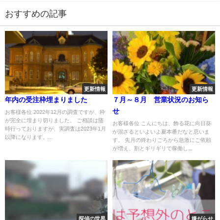
おすすめの記事
更新情報
更新情報
年内の受注枠埋まりました
７月～８月 営業状況のお知ら
せ
お客様各位 2022年12月の調査ですが、枠
が完全に埋まり切りました。 ご相談は随
お客様各位 こんにちは、飾る花に向日葵
時行っておりますが、実調査は2023年1月
が混ざるといよいよ夏本番だなと思いま
以降になります。...
す。 先月の終わりごろから急激にご依頼
が増え、割とギリギリで稼働し...
探偵の世界
嫌がらせ