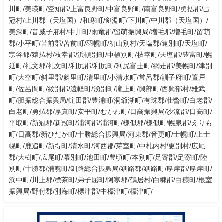
川町/美瑛町/空知郡/上富良野町/中富良野町/南富良野町/勇払郡/占
冠村/上川郡（天塩国）/和寒町/剣淵町/下川町/中川郡（天塩国）/
美深町/音威子府村/中川町/雨竜郡/留萌振興局/増毛郡/増毛町/留萌
郡/小平町/苫前郡/苫前町/羽幌町/初山別村/天塩郡/遠別町/天塩町/
宗谷郡/猿払村/枝幸郡/浜頓別町/中頓別町/枝幸町/天塩郡/豊富町/幌
延町/礼文郡/礼文町/利尻郡/利尻町/利尻富士町/網走郡/美幌町/津別
町/大空町/斜里郡/斜里町/清里町/小清水町/常呂郡/訓子府町/置戸
町/佐呂間町/紋別郡/遠軽町/湧別町/滝上町/興部町/西興部村/雄武
町/胆振総合振興局/虻田郡/豊浦町/洞爺湖町/有珠郡/壮瞥町/白老郡/
白老町/勇払郡/厚真町/安平町/むかわ町/日高振興局/沙流郡/日高町/
平取町/新冠郡/新冠町/浦河郡/浦河町/様似郡/様似町/幌泉郡/えりも
町/日高郡/新ひだか町/十勝総合振興局/河東郡/音更町/士幌町/上士
幌町/鹿追町/新得町/清水町/河西郡/芽室町/中札内村/更別村/広尾
郡/大樹町/広尾町/幕別町/池田町/豊頃町/本別町/足寄郡/足寄町/陸
別町/十勝郡/浦幌町/釧路総合振興局/釧路郡/釧路町/厚岸郡/厚岸町/
浜中町/川上郡/標茶町/弟子屈町/阿寒郡/鶴居村/白糠郡/白糠町/根室
振興局/野付郡/別海町/標津郡/中標津町/標津町/