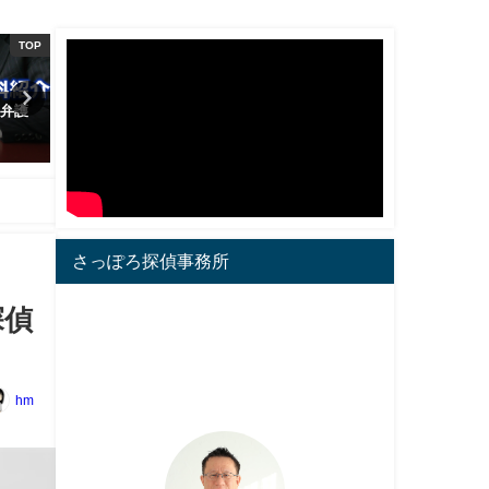
S/ネット
その他
を付け
横領事件と対応、調査について
「妻が怪しいな」と感じた
にチェックしておきたいこ
2018年7月13日
2017年10月7日
さっぽろ探偵事務所
探偵
hm