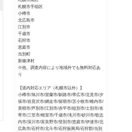
札幌市手稲区
小樽市
北広島市
江別市
千歳市
石狩市
恵庭市
当別町
新篠津村
※他、調査内容により地域外でも無料対応あ
り
【道内対応エリア（札幌市以外）】
小樽市/旭川市/室蘭市/釧路市/帯広市/北見市/夕
張市/岩見沢市/網走市/留萌市/苫小牧市/稚内市/
美唄市/芦別市/江別市/赤平市/紋別市/士別市/名
寄市/三笠市/根室市/千歳市/滝川市/砂川市/歌志
内市/深川市/富良野市/登別市/恵庭市/伊達市/北
広島市/石狩市/北斗市/石狩振興局/石狩郡/当別