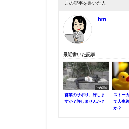
この記事を書いた人
hm
最近書いた記事
社内調査
営業のサボり、許しま
ストー
すか？許しませんか？
て人生
か？