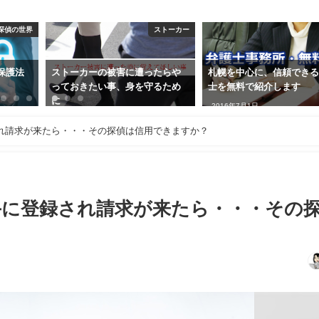
ストーカー
TOP
SN
たらや
札幌を中心に、信頼できる弁護
婚活サイトの出会いで気
るため
士を無料で紹介します
たい５つの事
2016年7月1日
2017年3月15日
れ請求が来たら・・・その探偵は信用できますか？
に登録され請求が来たら・・・その