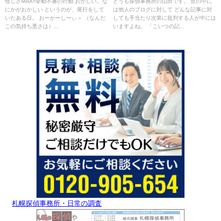
怪しさMAX!!挙動不審の行動 おかしい。な
どうも探偵事務所の山田です。 世の中に
にかがおかしい というのが、尾行をして
は他人のブログに対して どんな記事に対
いたある日。 おーかーしーぃ～ （なんだ
しても手当たり次第に批判する人が中には
この気持ち悪さは）...
いますよね。 「こいつの記...
札幌探偵事務所・日常の調査