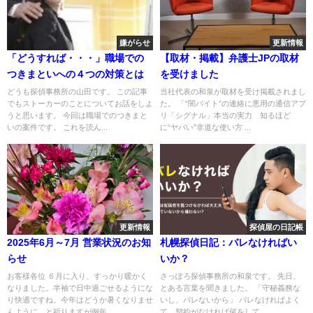
嫌がらせ
更新情報
「どうすれば・・・」職場での
【取材・掲載】弁護士JPの取材
つきまといへの４つの対策とは
を受けました
どうも探偵事務所の山田です。 この記事
当社代表の和泉が取材を受け掲載されまし
でもストーカーのことについてお話をしよ
た。 「“闇バイト”の連絡に悪用の通信アプ
うと思います。 今回は職場でのつきまと
リ「シグナル」本当の実力 知るほど
いの案件です。 これを読ん...
に“ヤバい”非道な使い方 ...
更新情報
探偵屋の日記帳
2025年6月～7月 営業状況のお知
札幌探偵日記：バレなければい
らせ
いか？
お客様各位 ６月に入り、すっかり暖かく
さっぽろ探偵事務所の和泉です。 先日、
なりました。半袖で日中過ごせるようにな
とある言葉を聞きました。 「守秘義務な
り快適ですね。今年はどうか暑くなりませ
いし、バレないから」 バレなければよく
んように、と祈りますが例年...
て、契約がなければ何をして...