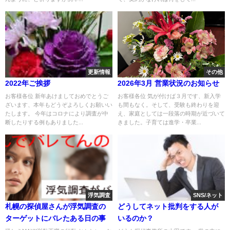
更新情報
その他
2022年ご挨拶
2026年3月 営業状況のお知らせ
お客様各位 新年あけましておめでとうご
お客様各位 気が付けば３月です、新入学
ざいます、本年もどうぞよろしくお願いい
も間もなく。そして、受験も終わりを迎
たします。 今年はコロナにより調査が中
え、家庭としては一段落の時期が近づいて
断したりする例もありました...
きました。子育ては進学・卒業...
浮気調査
SNS/ネット
札幌の探偵屋さんが浮気調査の
どうしてネット批判をする人が
ターゲットにバレたある日の事
いるのか？