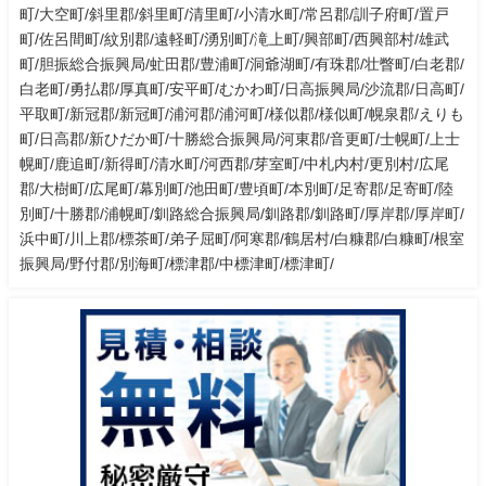
町/大空町/斜里郡/斜里町/清里町/小清水町/常呂郡/訓子府町/置戸
町/佐呂間町/紋別郡/遠軽町/湧別町/滝上町/興部町/西興部村/雄武
町/胆振総合振興局/虻田郡/豊浦町/洞爺湖町/有珠郡/壮瞥町/白老郡/
白老町/勇払郡/厚真町/安平町/むかわ町/日高振興局/沙流郡/日高町/
平取町/新冠郡/新冠町/浦河郡/浦河町/様似郡/様似町/幌泉郡/えりも
町/日高郡/新ひだか町/十勝総合振興局/河東郡/音更町/士幌町/上士
幌町/鹿追町/新得町/清水町/河西郡/芽室町/中札内村/更別村/広尾
郡/大樹町/広尾町/幕別町/池田町/豊頃町/本別町/足寄郡/足寄町/陸
別町/十勝郡/浦幌町/釧路総合振興局/釧路郡/釧路町/厚岸郡/厚岸町/
浜中町/川上郡/標茶町/弟子屈町/阿寒郡/鶴居村/白糠郡/白糠町/根室
振興局/野付郡/別海町/標津郡/中標津町/標津町/