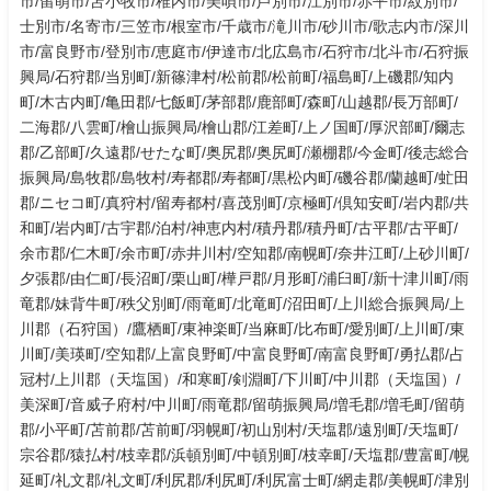
市/留萌市/苫小牧市/稚内市/美唄市/芦別市/江別市/赤平市/紋別市/
士別市/名寄市/三笠市/根室市/千歳市/滝川市/砂川市/歌志内市/深川
市/富良野市/登別市/恵庭市/伊達市/北広島市/石狩市/北斗市/石狩振
興局/石狩郡/当別町/新篠津村/松前郡/松前町/福島町/上磯郡/知内
町/木古内町/亀田郡/七飯町/茅部郡/鹿部町/森町/山越郡/長万部町/
二海郡/八雲町/檜山振興局/檜山郡/江差町/上ノ国町/厚沢部町/爾志
郡/乙部町/久遠郡/せたな町/奥尻郡/奥尻町/瀬棚郡/今金町/後志総合
振興局/島牧郡/島牧村/寿都郡/寿都町/黒松内町/磯谷郡/蘭越町/虻田
郡/ニセコ町/真狩村/留寿都村/喜茂別町/京極町/倶知安町/岩内郡/共
和町/岩内町/古宇郡/泊村/神恵内村/積丹郡/積丹町/古平郡/古平町/
余市郡/仁木町/余市町/赤井川村/空知郡/南幌町/奈井江町/上砂川町/
夕張郡/由仁町/長沼町/栗山町/樺戸郡/月形町/浦臼町/新十津川町/雨
竜郡/妹背牛町/秩父別町/雨竜町/北竜町/沼田町/上川総合振興局/上
川郡（石狩国）/鷹栖町/東神楽町/当麻町/比布町/愛別町/上川町/東
川町/美瑛町/空知郡/上富良野町/中富良野町/南富良野町/勇払郡/占
冠村/上川郡（天塩国）/和寒町/剣淵町/下川町/中川郡（天塩国）/
美深町/音威子府村/中川町/雨竜郡/留萌振興局/増毛郡/増毛町/留萌
郡/小平町/苫前郡/苫前町/羽幌町/初山別村/天塩郡/遠別町/天塩町/
宗谷郡/猿払村/枝幸郡/浜頓別町/中頓別町/枝幸町/天塩郡/豊富町/幌
延町/礼文郡/礼文町/利尻郡/利尻町/利尻富士町/網走郡/美幌町/津別