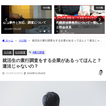
その他
TOP
札幌探偵事務所について～報告書
札幌を中心に、信頼できる弁護士
と料金体系
を無料で紹介します
2016年9月17日
2016年7月1日
ホーム
その他
就活生の素行調査をする企業があるってほんと？違法じゃな
いの？
その他
社内調査
#素行調査
就活生の素行調査をする企業があるってほんと？
違法じゃないの？
2018年10月5日
2018年11月24日