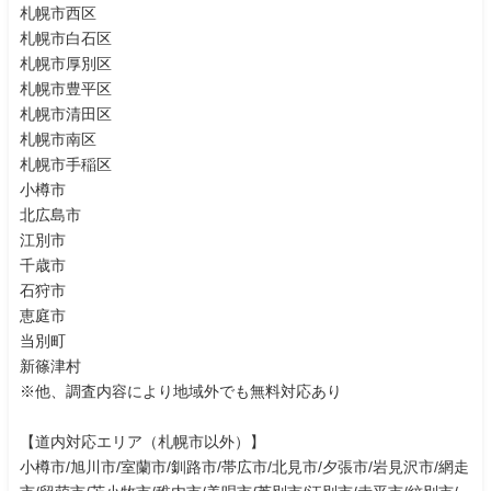
札幌市西区
札幌市白石区
札幌市厚別区
札幌市豊平区
札幌市清田区
札幌市南区
札幌市手稲区
小樽市
北広島市
江別市
千歳市
石狩市
恵庭市
当別町
新篠津村
※他、調査内容により地域外でも無料対応あり
【道内対応エリア（札幌市以外）】
小樽市/旭川市/室蘭市/釧路市/帯広市/北見市/夕張市/岩見沢市/網走