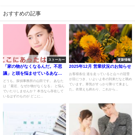
おすすめの記事
ストーカー
更新情報
「家の物がなくなるんだ。不思
2025年12月 営業状況のお知らせ
議」と頭を悩ませているあなた
お客様各位 道を走っていると山々の冠雪
が目につき、いよいよ冬の到来だなと眺め
へ
どうも。探偵事務所の山田です。 あなた
ています。寒気がすっかり降りて来まし
は 「最近、なぜか物がなくなる」 と悩ん
た。衣替えも終わり、これから...
でいたりしませんか？ 本当なら存在して
いるはずのものが どこに...