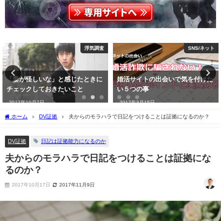
SNS/ネット
探偵の世界
婚活サイトの出会いで気を付けた
探偵の調査って個人情報保護法な
い５つの事
どの法に触れないの？
2017年3月15日
2018年5月5日
ホーム
DV証拠
夫からのモラハラで日記をつけることは証拠になるのか？
DV証拠
日記は証拠能力になるのか
夫からのモラハラで日記をつけることは証拠にな
るのか？
2017年10月17日
2017年11月9日