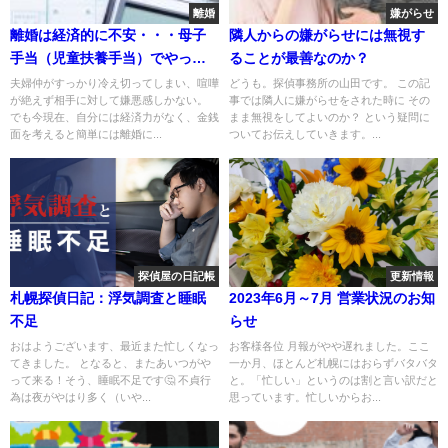
離婚
嫌がらせ
離婚は経済的に不安・・・母子
隣人からの嫌がらせには無視す
手当（児童扶養手当）でやって
ることが最善なのか？
いけるのか
夫婦仲がすっかり冷え切ってしまい、喧嘩
どうも。探偵事務所の山田です。 この記
が絶えず相手に対して嫌悪感しかない。
事では隣人に嫌がらせをされた時に その
でも今現在、自分には経済力がなく、金銭
まま無視をしてよいのか？ という疑問に
面を考えると簡単には離婚に...
ついてお伝えしていきます。...
探偵屋の日記帳
更新情報
札幌探偵日記：浮気調査と睡眠
2023年6月～7月 営業状況のお知
不足
らせ
おはようございます、最近また忙しくなっ
お客様各位 月報がやや遅れました。ここ
てきました。 となると、またあいつがや
一か月、ほとんど札幌にはおらずバタバタ
って来る！そう、睡眠不足です🤔 不貞行
と。「忙しい」というのは割と言い訳だと
為は夜がやはり多く（いや...
思っています。忙しいからお...