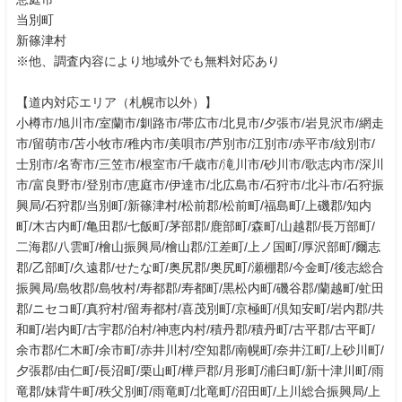
当別町
新篠津村
※他、調査内容により地域外でも無料対応あり
【道内対応エリア（札幌市以外）】
小樽市/旭川市/室蘭市/釧路市/帯広市/北見市/夕張市/岩見沢市/網走
市/留萌市/苫小牧市/稚内市/美唄市/芦別市/江別市/赤平市/紋別市/
士別市/名寄市/三笠市/根室市/千歳市/滝川市/砂川市/歌志内市/深川
市/富良野市/登別市/恵庭市/伊達市/北広島市/石狩市/北斗市/石狩振
興局/石狩郡/当別町/新篠津村/松前郡/松前町/福島町/上磯郡/知内
町/木古内町/亀田郡/七飯町/茅部郡/鹿部町/森町/山越郡/長万部町/
二海郡/八雲町/檜山振興局/檜山郡/江差町/上ノ国町/厚沢部町/爾志
郡/乙部町/久遠郡/せたな町/奥尻郡/奥尻町/瀬棚郡/今金町/後志総合
振興局/島牧郡/島牧村/寿都郡/寿都町/黒松内町/磯谷郡/蘭越町/虻田
郡/ニセコ町/真狩村/留寿都村/喜茂別町/京極町/倶知安町/岩内郡/共
和町/岩内町/古宇郡/泊村/神恵内村/積丹郡/積丹町/古平郡/古平町/
余市郡/仁木町/余市町/赤井川村/空知郡/南幌町/奈井江町/上砂川町/
夕張郡/由仁町/長沼町/栗山町/樺戸郡/月形町/浦臼町/新十津川町/雨
竜郡/妹背牛町/秩父別町/雨竜町/北竜町/沼田町/上川総合振興局/上