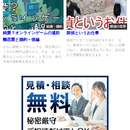
結婚・婚約
探偵の世界
純愛？オンラインゲームの遠距
探偵というお仕事
離恋愛と婚約～後編
探偵でーす！と自己紹介をすると 「え
っ、探偵やっているの？」 「珍しい仕事
さらに調査へ それにしても、戦士君のＬ
だね！」 探偵業を営んでいると、自己紹
ＩＮＥの相手は誰だろう、Ｋは 「きっと
介で雰囲気が変わります。 そ...
奥さんじゃないですか」 と言うが、表の
子供の自転車を見るとどう見...