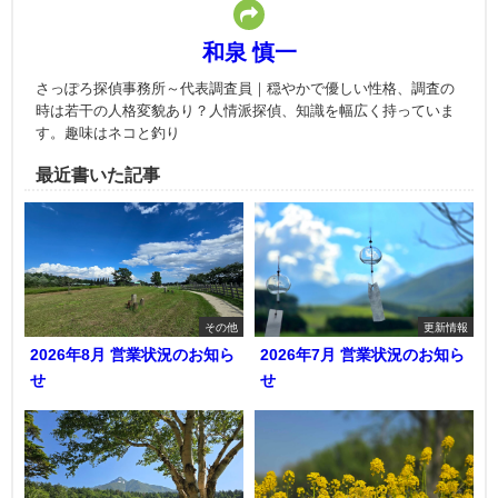
和泉 慎一
さっぽろ探偵事務所～代表調査員｜穏やかで優しい性格、調査の
時は若干の人格変貌あり？人情派探偵、知識を幅広く持っていま
す。趣味はネコと釣り
最近書いた記事
その他
更新情報
2026年8月 営業状況のお知ら
2026年7月 営業状況のお知ら
せ
せ