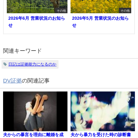
その他
その他
2026年6月 営業状況のお知ら
2026年5月 営業状況のお知ら
せ
せ
関連キーワード
日記は証拠能力になるのか
DV証拠
の関連記事
夫からの暴言を理由に離婚を成
夫から暴力を受けた時の診断書