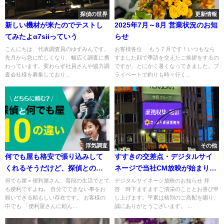
探偵の世界
更新情報
新しい機材が来たのでテストし
2025年7月～8月 営業状況のお知
てみたよα7siiっていう
らせ
こんにちは、代表調査員のゆずみんです。
お客様各位 もう７月です！いつもなら
先月から急に忙しくなり、幅広く調査に携
すました顔で季語を交えたご挨拶をするの
わっています。変わらず社員さんや協力調
ですが、とにかく暑くなってきました。プ
査会社様を募集しており...
ライベートで釣りも時々行く...
浮気調査
その他
何でも屋も格安で張り込みして
すすきの交差点・デジタルサイ
くれるそうだけど、探偵との１
ネージで当社CM放映が始まりま
０点の違い
す
何でも屋＝便利屋さん、普段の生活でとて
デジタルサイネージ放映のお知らせ 拝
も便利ですよね。 自分でできない事をお
啓 時下ますますご清栄のこととお喜び申
願いできる頼もしい存在です。 お客様の
し上げます。平素は格別のご高配を賜り、
中でも 「便利屋さんに頼ん...
誠にありがとうございます。 ...