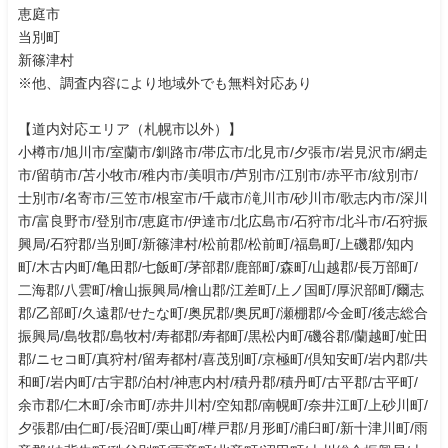
恵庭市
当別町
新篠津村
※他、調査内容により地域外でも無料対応あり
【道内対応エリア（札幌市以外）】
小樽市/旭川市/室蘭市/釧路市/帯広市/北見市/夕張市/岩見沢市/網走
市/留萌市/苫小牧市/稚内市/美唄市/芦別市/江別市/赤平市/紋別市/
士別市/名寄市/三笠市/根室市/千歳市/滝川市/砂川市/歌志内市/深川
市/富良野市/登別市/恵庭市/伊達市/北広島市/石狩市/北斗市/石狩振
興局/石狩郡/当別町/新篠津村/松前郡/松前町/福島町/上磯郡/知内
町/木古内町/亀田郡/七飯町/茅部郡/鹿部町/森町/山越郡/長万部町/
二海郡/八雲町/檜山振興局/檜山郡/江差町/上ノ国町/厚沢部町/爾志
郡/乙部町/久遠郡/せたな町/奥尻郡/奥尻町/瀬棚郡/今金町/後志総合
振興局/島牧郡/島牧村/寿都郡/寿都町/黒松内町/磯谷郡/蘭越町/虻田
郡/ニセコ町/真狩村/留寿都村/喜茂別町/京極町/倶知安町/岩内郡/共
和町/岩内町/古宇郡/泊村/神恵内村/積丹郡/積丹町/古平郡/古平町/
余市郡/仁木町/余市町/赤井川村/空知郡/南幌町/奈井江町/上砂川町/
夕張郡/由仁町/長沼町/栗山町/樺戸郡/月形町/浦臼町/新十津川町/雨