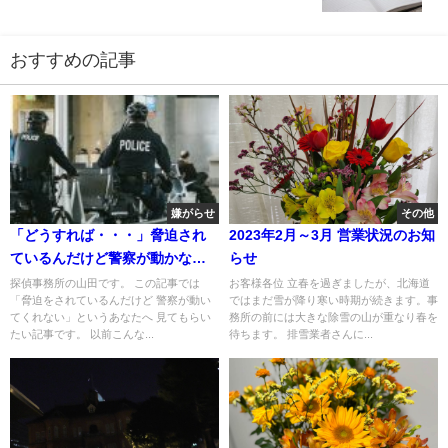
おすすめの記事
嫌がらせ
その他
「どうすれば・・・」脅迫され
2023年2月～3月 営業状況のお知
ているんだけど警察が動かない
らせ
場合には
探偵事務所の山田です。 この記事では
お客様各位 立春を過ぎましたが、北海道
「脅迫をされているんだけど 警察が動い
ではまだ雪が降り寒い時期が続きます。事
てくれない」というあなたへ 見てもらい
務所の前には大きな除雪の山が重なり春を
たい記事です。 以前こんな...
待ちます。 排雪業者さんに...