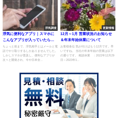
浮気調査
更新情報
浮気に便利なアプリ｜スマホに
12月～1月 営業状況のお知らせ
こんなアプリが入っていたら要
＆年末年始休業について
注意！
ちょっと前まで、浮気相手とはメールと電
お客様各位 気が付けばもう12月です。早
話でやり取りするしかありませんでした。
いですね。 当社の年末年始の営業は以下
しかしスマホが普及し、便利なアプリが
の通りです。 相談休業 ：2022年12月29
次々と開発され、今や日本全...
日～2023年1...