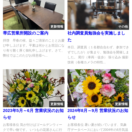
更新情報
その他
帯広営業所開設のご案内
社内調査員勉強会を実施しまし
た
拝啓 早春の候、益々ご清栄のこととお慶
び申し上げます。平素は何かとお世話にな
本日、調査員（１名都合合わず、参加でき
り有り難く厚く御礼申し上げます。さて、
ずでしたが）が集まり、勉強会を開催しま
弊社ではこのたびお得意様へ...
した。 尾行（車両・徒歩） 張り込み 撮影
技術（各種カメラの特性...
更新情報
更新情報
2023年5月～6月 営業状況のお知
2024年8月～9月 営業状況のお知
らせ
らせ
お客様各位 気が付けばゴールデンウィー
お客様各位 暑い夏が続いています、気象
クで早い物です。 いつもの花屋さんに行
庁データベースにおいて2004年の8月気温