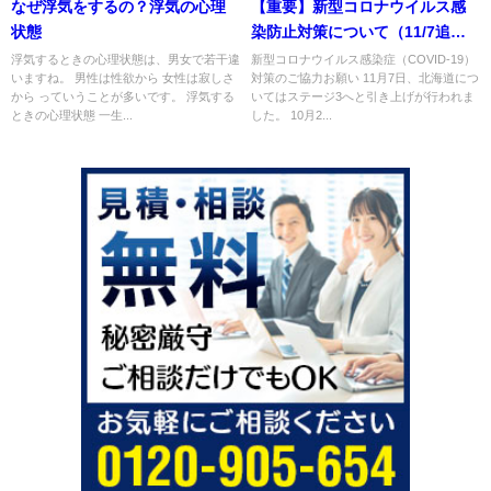
なぜ浮気をするの？浮気の心理
【重要】新型コロナウイルス感
状態
染防止対策について（11/7追
加）
浮気するときの心理状態は、男女で若干違
新型コロナウイルス感染症（COVID-19）
いますね。 男性は性欲から 女性は寂しさ
対策のご協力お願い 11月7日、北海道につ
から っていうことが多いです。 浮気する
いてはステージ3へと引き上げが行われま
ときの心理状態 一生...
した。 10月2...