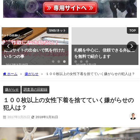
SNS/ネット
TOP
婚活サイトの出会いで気を付けた
札幌を中心に、信頼できる弁護士
い５つの事
を無料で紹介します
2017年3月15日
2016年7月1日
ホーム
嫌がらせ
１００枚以上の女性下着を捨てていく嫌がらせの犯人は？
嫌がらせ
調査員の回顧録
１００枚以上の女性下着を捨てていく嫌がらせの
犯人は？
2017年1月21日
2018年1月31日