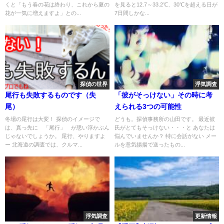
くと「もう春の花は終わり、これから夏の
を見ると12.7～33.2℃、30℃を超える日が
花が一気に増えますよ」との...
7日間しかな...
探偵の世界
浮気調査
尾行も失敗するものです（失
「彼がそっけない」その時に考
尾）
えられる3つの可能性
冬場の尾行は大変！ 探偵のイメージで
どうも。探偵事務所の山田です。 最近彼
は、真っ先に 「尾行」 が思い浮かぶん
氏がとてもそっけない・・・と あなたは
じゃないでしょうか。 尾行、やりますよ
悩んでいませんか？ 特に会話がない メー
ー 北海道の調査では、クルマ...
ルを意気揚揚で送ったもの...
浮気調査
更新情報