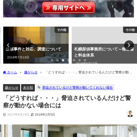
その他
その他
横領事件と対応、調査について
札幌探偵事務所について～報告書
と料金体系
2018年7月13日
2016年9月17日
ホーム
嫌がらせ
「どうすれば・・・」脅迫されているんだけど警察が動か
ない場合には
嫌がらせ
未分類
脅迫されているけど警察が動いてくれない場合
「どうすれば・・・」脅迫されているんだけど警
察が動かない場合には
2017年9月19日
2018年2月5日