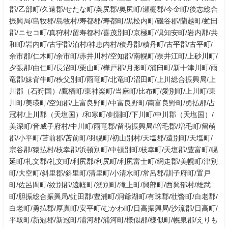
郡/乙部町/久遠郡/せたな町/奥尻郡/奥尻町/瀬棚郡/今金町/後志総合
振興局/島牧郡/島牧村/寿都郡/寿都町/黒松内町/磯谷郡/蘭越町/虻田
郡/ニセコ町/真狩村/留寿都村/喜茂別町/京極町/倶知安町/岩内郡/共
和町/岩内町/古宇郡/泊村/神恵内村/積丹郡/積丹町/古平郡/古平町/
余市郡/仁木町/余市町/赤井川村/空知郡/南幌町/奈井江町/上砂川町/
夕張郡/由仁町/長沼町/栗山町/樺戸郡/月形町/浦臼町/新十津川町/雨
竜郡/妹背牛町/秩父別町/雨竜町/北竜町/沼田町/上川総合振興局/上
川郡（石狩国）/鷹栖町/東神楽町/当麻町/比布町/愛別町/上川町/東
川町/美瑛町/空知郡/上富良野町/中富良野町/南富良野町/勇払郡/占
冠村/上川郡（天塩国）/和寒町/剣淵町/下川町/中川郡（天塩国）/
美深町/音威子府村/中川町/雨竜郡/留萌振興局/増毛郡/増毛町/留萌
郡/小平町/苫前郡/苫前町/羽幌町/初山別村/天塩郡/遠別町/天塩町/
宗谷郡/猿払村/枝幸郡/浜頓別町/中頓別町/枝幸町/天塩郡/豊富町/幌
延町/礼文郡/礼文町/利尻郡/利尻町/利尻富士町/網走郡/美幌町/津別
町/大空町/斜里郡/斜里町/清里町/小清水町/常呂郡/訓子府町/置戸
町/佐呂間町/紋別郡/遠軽町/湧別町/滝上町/興部町/西興部村/雄武
町/胆振総合振興局/虻田郡/豊浦町/洞爺湖町/有珠郡/壮瞥町/白老郡/
白老町/勇払郡/厚真町/安平町/むかわ町/日高振興局/沙流郡/日高町/
平取町/新冠郡/新冠町/浦河郡/浦河町/様似郡/様似町/幌泉郡/えりも