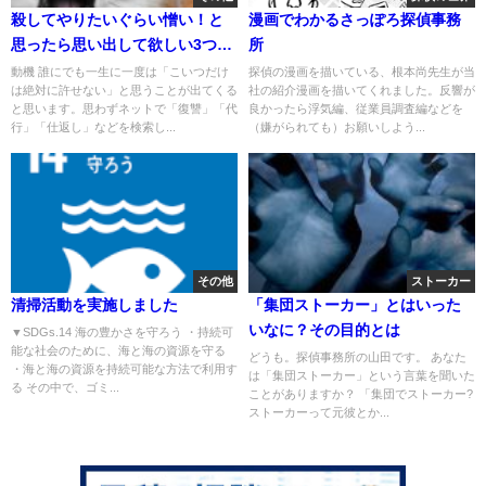
殺してやりたいぐらい憎い！と
漫画でわかるさっぽろ探偵事務
思ったら思い出して欲しい3つの
所
事～復讐代行について
動機 誰にでも一生に一度は「こいつだけ
探偵の漫画を描いている、根本尚先生が当
は絶対に許せない」と思うことが出てくる
社の紹介漫画を描いてくれました。反響が
と思います。思わずネットで「復讐」「代
良かったら浮気編、従業員調査編などを
行」「仕返し」などを検索し...
（嫌がられても）お願いしよう...
その他
ストーカー
清掃活動を実施しました
「集団ストーカー」とはいった
いなに？その目的とは
▼SDGs.14 海の豊かさを守ろう ・持続可
能な社会のために、海と海の資源を守る
どうも。探偵事務所の山田です。 あなた
・海と海の資源を持続可能な方法で利用す
は「集団ストーカー」という言葉を聞いた
る その中で、ゴミ...
ことがありますか？ 「集団でストーカー?
ストーカーって元彼とか...