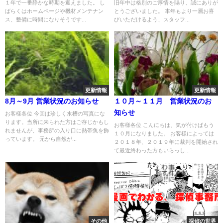
１年で一番静かな時期を迎えました。 し
旧年中は格別のご厚情を賜り、誠にありが
ばらくはホームページや機材メンテナン
とうございました。 本年もより一層お喜
ス、整備に時間になりそうです...
びいただけるよう、スタッフ...
更新情報
更新情報
8月～9月 営業状況のお知らせ
１０月～１１月 営業状況のお
知らせ
お客様各位 今回は珍しく水槽の写真にな
ります。当所に来られた方はご存じかもし
お客様各位 こんにちは、気が付けばもう
れませんが、事務所の入り口に熱帯魚を飾
１０月になりました。 お客様によっては
っています。 元から自然が...
２０１８年、２０１９年に裁判を開始され
て最近終わった方もいらっし...
その他
探偵の世界