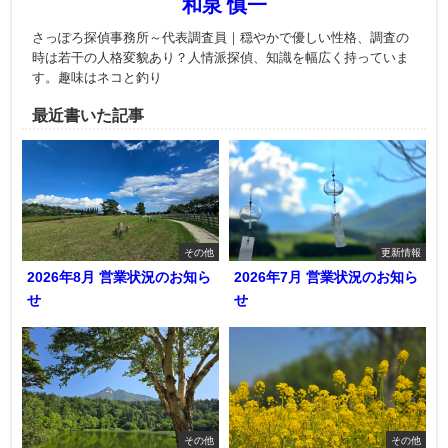
和泉 慎一
さっぽろ探偵事務所～代表調査員｜穏やかで優しい性格、調査の
時は若干の人格変貌あり？人情派探偵、知識を幅広く持っていま
す。趣味はネコと釣り
最近書いた記事
その他
更新情報
2026年8月 営業状況のお知ら
2026年7月 営業状況のお知ら
せ
せ
その他
その他