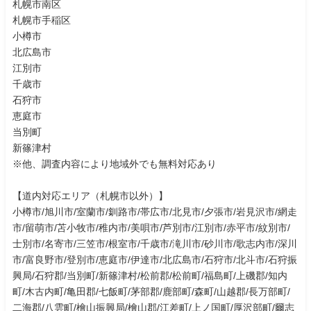
札幌市南区
札幌市手稲区
小樽市
北広島市
江別市
千歳市
石狩市
恵庭市
当別町
新篠津村
※他、調査内容により地域外でも無料対応あり
【道内対応エリア（札幌市以外）】
小樽市/旭川市/室蘭市/釧路市/帯広市/北見市/夕張市/岩見沢市/網走
市/留萌市/苫小牧市/稚内市/美唄市/芦別市/江別市/赤平市/紋別市/
士別市/名寄市/三笠市/根室市/千歳市/滝川市/砂川市/歌志内市/深川
市/富良野市/登別市/恵庭市/伊達市/北広島市/石狩市/北斗市/石狩振
興局/石狩郡/当別町/新篠津村/松前郡/松前町/福島町/上磯郡/知内
町/木古内町/亀田郡/七飯町/茅部郡/鹿部町/森町/山越郡/長万部町/
二海郡/八雲町/檜山振興局/檜山郡/江差町/上ノ国町/厚沢部町/爾志