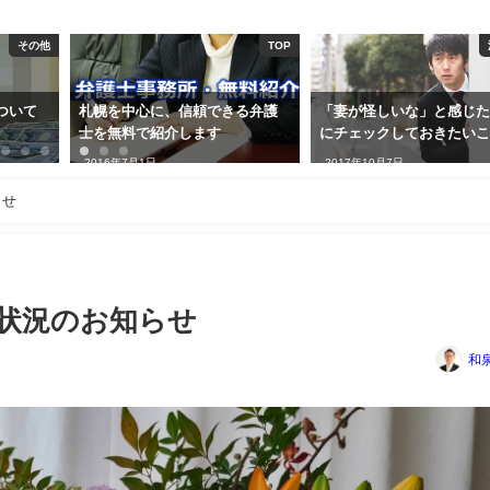
TOP
浮気調査
る弁護
「妻が怪しいな」と感じたとき
札幌探偵事務所について
にチェックしておきたいこと
書と料金体系
2017年10月7日
2016年9月17日
らせ
状況のお知らせ
和