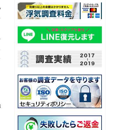
や
っ
け
も
も
強