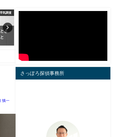
その他
SNS/ネット
ス
～報告
婚活サイトの出会いで気を付け
ストーカーの被害に遭った
たい５つの事
っておきたい事、身を守る
に
2017年3月15日
2017年4月4日
さっぽろ探偵事務所
泉 慎一