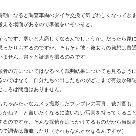
時期になると調査車両のタイヤ交換で気ぜわしくなってき
考える場面があるので準備をいそいそと。
からです、寒いと人恋しくなるんでしょうか。だったら家
思ったりもするのですが、そもそも彼・彼女らの発想は普
いません。粛々と証拠を撮るのみです。
頼者の方についてはなるべく裁判結果についても見るよう
るのではなく、自分たちの出したものがどこまで有効か確
ところは問題はありません。
もちゃみたいなカメラ撮影したブレブレの写真、裁判官も
うかね？」と言いたくなるに違いない写真を持ってくるこ
するのですが、そんな探偵が追っかけてるものだから当然
ので調査は難航したり（それもなんとかなるんですが）