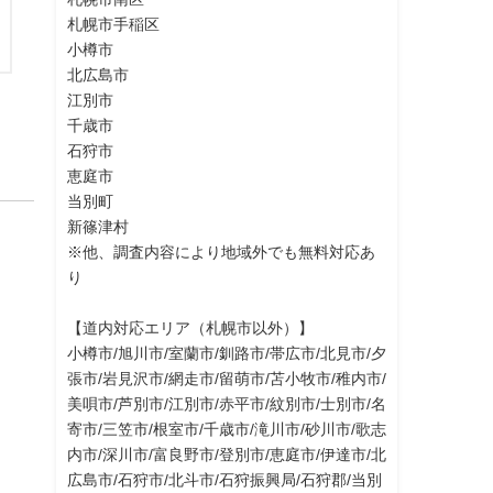
札幌市手稲区
小樽市
北広島市
江別市
千歳市
石狩市
恵庭市
当別町
新篠津村
※他、調査内容により地域外でも無料対応あ
り
【道内対応エリア（札幌市以外）】
小樽市/旭川市/室蘭市/釧路市/帯広市/北見市/夕
張市/岩見沢市/網走市/留萌市/苫小牧市/稚内市/
美唄市/芦別市/江別市/赤平市/紋別市/士別市/名
寄市/三笠市/根室市/千歳市/滝川市/砂川市/歌志
内市/深川市/富良野市/登別市/恵庭市/伊達市/北
広島市/石狩市/北斗市/石狩振興局/石狩郡/当別