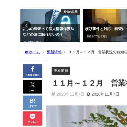
探偵の世界
その他
報保護法
横領事件と対応、調査について
札幌を中心に、信頼でき
？
士を無料で紹介します
2018年7月13日
2016年7月1日
ホーム
更新情報
１１月～１２月 営業状況のお知
更新情報
Facebook
１１月～１２月 営業
post
2020年11月7日
2020年11月7日
はてブ
Pocket