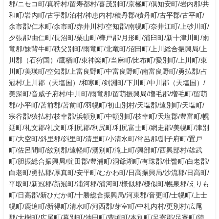
郡/ニセコ町/真狩村/留寿都村/喜茂別町/京極町/倶知安町/岩内郡/共
和町/岩内町/古宇郡/泊村/神恵内村/積丹郡/積丹町/古平郡/古平町/
余市郡/仁木町/余市町/赤井川村/空知郡/南幌町/奈井江町/上砂川町/
夕張郡/由仁町/長沼町/栗山町/樺戸郡/月形町/浦臼町/新十津川町/雨
竜郡/妹背牛町/秩父別町/雨竜町/北竜町/沼田町/上川総合振興局/上
川郡（石狩国）/鷹栖町/東神楽町/当麻町/比布町/愛別町/上川町/東
川町/美瑛町/空知郡/上富良野町/中富良野町/南富良野町/勇払郡/占
冠村/上川郡（天塩国）/和寒町/剣淵町/下川町/中川郡（天塩国）/
美深町/音威子府村/中川町/雨竜郡/留萌振興局/増毛郡/増毛町/留萌
郡/小平町/苫前郡/苫前町/羽幌町/初山別村/天塩郡/遠別町/天塩町/
宗谷郡/猿払村/枝幸郡/浜頓別町/中頓別町/枝幸町/天塩郡/豊富町/幌
延町/礼文郡/礼文町/利尻郡/利尻町/利尻富士町/網走郡/美幌町/津別
町/大空町/斜里郡/斜里町/清里町/小清水町/常呂郡/訓子府町/置戸
町/佐呂間町/紋別郡/遠軽町/湧別町/滝上町/興部町/西興部村/雄武
町/胆振総合振興局/虻田郡/豊浦町/洞爺湖町/有珠郡/壮瞥町/白老郡/
白老町/勇払郡/厚真町/安平町/むかわ町/日高振興局/沙流郡/日高町/
平取町/新冠郡/新冠町/浦河郡/浦河町/様似郡/様似町/幌泉郡/えりも
町/日高郡/新ひだか町/十勝総合振興局/河東郡/音更町/士幌町/上士
幌町/鹿追町/新得町/清水町/河西郡/芽室町/中札内村/更別村/広尾
郡/大樹町/広尾町/幕別町/池田町/豊頃町/本別町/足寄郡/足寄町/陸