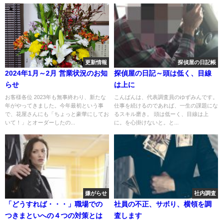
更新情報
探偵屋の日記帳
2024年1月～2月 営業状況のお知
探偵屋の日記～頭は低く、目線
らせ
は上に
お客様各位 2023年も無事終わり、新たな
こんばんは、代表調査員のゆずみんです。
年がやってきました。今年最初という事
仕事を続けるのであれば、一生の課題にな
で、花屋さんにも「ちょっと豪華にしてお
るスキル磨き。 頭は低ーく、目線は上
いて！」とオーダーしたの...
に。を心掛けないと。と...
嫌がらせ
社内調査
「どうすれば・・・」職場での
社員の不正、サボり、横領を調
つきまといへの４つの対策とは
査します