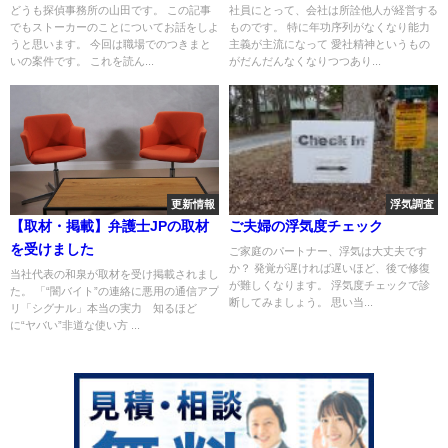
どうも探偵事務所の山田です。 この記事
社員にとって、会社は所詮他人が経営する
でもストーカーのことについてお話をしよ
ものです。 特に年功序列がなくなり能力
うと思います。 今回は職場でのつきまと
主義が主流になって 愛社精神というもの
いの案件です。 これを読ん...
がだんだんなくなりつつあり...
更新情報
浮気調査
【取材・掲載】弁護士JPの取材
ご夫婦の浮気度チェック
を受けました
ご家庭のパートナー、浮気は大丈夫です
か？ 発覚が遅ければ遅いほど、後で修復
当社代表の和泉が取材を受け掲載されまし
が難しくなります。 浮気度チェックで診
た。 「“闇バイト”の連絡に悪用の通信アプ
断してみましょう。 思い当...
リ「シグナル」本当の実力 知るほど
に“ヤバい”非道な使い方 ...