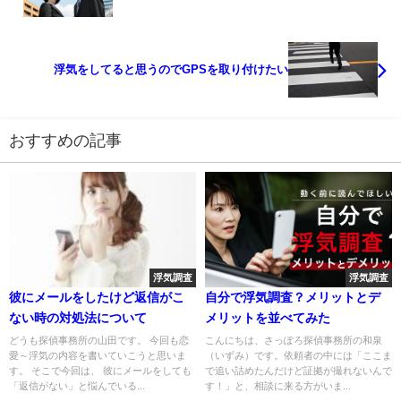
浮気をしてると思うのでGPSを取り付けたい
おすすめの記事
浮気調査
浮気調査
彼にメールをしたけど返信がこ
自分で浮気調査？メリットとデ
ない時の対処法について
メリットを並べてみた
どうも探偵事務所の山田です。 今回も恋
こんにちは、さっぽろ探偵事務所の和泉
愛～浮気の内容を書いていこうと思いま
（いずみ）です。依頼者の中には「ここま
す。 そこで今回は、 彼にメールをしても
で追い詰めたんだけど証拠が撮れないんで
「返信がない」と悩んでいる...
す！」と、相談に来る方がいま...