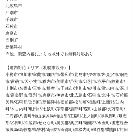
北広島市
江別市
千歳市
石狩市
恵庭市
当別町
新篠津村
※他、調査内容により地域外でも無料対応あり
【道内対応エリア（札幌市以外）】
小樽市/旭川市/室蘭市/釧路市/帯広市/北見市/夕張市/岩見沢市/網走
市/留萌市/苫小牧市/稚内市/美唄市/芦別市/江別市/赤平市/紋別市/
士別市/名寄市/三笠市/根室市/千歳市/滝川市/砂川市/歌志内市/深川
市/富良野市/登別市/恵庭市/伊達市/北広島市/石狩市/北斗市/石狩振
興局/石狩郡/当別町/新篠津村/松前郡/松前町/福島町/上磯郡/知内
町/木古内町/亀田郡/七飯町/茅部郡/鹿部町/森町/山越郡/長万部町/
二海郡/八雲町/檜山振興局/檜山郡/江差町/上ノ国町/厚沢部町/爾志
郡/乙部町/久遠郡/せたな町/奥尻郡/奥尻町/瀬棚郡/今金町/後志総合
振興局/島牧郡/島牧村/寿都郡/寿都町/黒松内町/磯谷郡/蘭越町/虻田