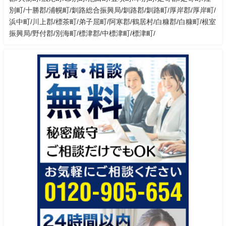
別町/十勝郡/浦幌町/釧路総合振興局/釧路郡/釧路町/厚岸郡/厚岸町/
浜中町/川上郡/標茶町/弟子屈町/阿寒郡/鶴居村/白糠郡/白糠町/根室
振興局/野付郡/別海町/標津郡/中標津町/標津町/