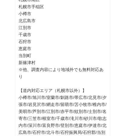
札幌市手稲区
小樽市
北広島市
江別市
千歳市
石狩市
恵庭市
当別町
新篠津村
※他、調査内容により地域外でも無料対応あ
り
【道内対応エリア（札幌市以外）】
小樽市/旭川市/室蘭市/釧路市/帯広市/北見市/夕
張市/岩見沢市/網走市/留萌市/苫小牧市/稚内市/
美唄市/芦別市/江別市/赤平市/紋別市/士別市/名
寄市/三笠市/根室市/千歳市/滝川市/砂川市/歌志
内市/深川市/富良野市/登別市/恵庭市/伊達市/北
広島市/石狩市/北斗市/石狩振興局/石狩郡/当別