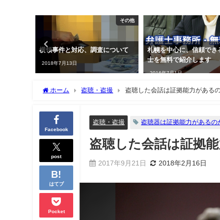
その他
TOP
査について
札幌を中心に、信頼できる弁護
探偵の調査って個人
士を無料で紹介します
などの法に触れない
2016年7月1日
2018年5月5日
ホーム
盗聴・盗撮
盗聴した会話は証拠能力がある
盗聴・盗撮
盗聴器は証拠能力があるの
Facebook
盗聴した会話は証拠能
post
2017年9月21日
2018年2月16日
はてブ
Pocket