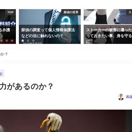
探偵の世界
ストーカー
情報保護法
ストーカーの被害に遭ったらや
札幌探偵事務所につい
の？
っておきたい事、身を守るため
書と料金体系
に
2016年9月17日
2017年4月4日
のか？
か
力があるのか？
和