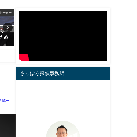
その他
SNS/ネット
て～報告
婚活サイトの出会いで気を付け
「妻が怪しいな」と感じ
たい５つの事
にチェックしておきたい
2017年3月15日
2017年10月7日
さっぽろ探偵事務所
泉 慎一