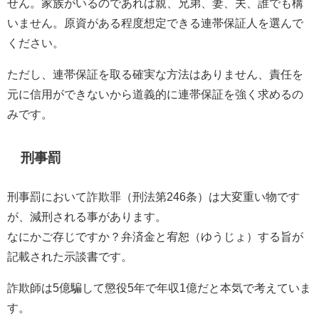
せん。家族がいるのであれば親、兄弟、妻、夫、誰でも構
いません。原資がある程度想定できる連帯保証人を選んで
ください。
ただし、連帯保証を取る確実な方法はありません、責任を
元に信用ができないから道義的に連帯保証を強く求めるの
みです。
刑事罰
刑事罰において詐欺罪（刑法第246条）は大変重い物です
が、減刑される事があります。
なにかご存じですか？弁済金と宥恕（ゆうじょ）する旨が
記載された示談書です。
詐欺師は5億騙して懲役5年で年収1億だと本気で考えていま
す。