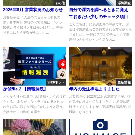
その他
浮気調査
2026年8月 営業状況のお知らせ
自分で浮気を調べるときに覚え
ておきたい少しのチェック項目
お客様各位 「人生の六合目かと初夏の
夢」杉本艸舟 弊社のお客様層は、40代～
こんにちは、代表調査員の和泉です。 最
50代が多く残り人生は長いけども、夢を
近は浮気調査もご自身でされる方が多くな
見るにはもう年数が少ない。...
りました。 手軽にスマホのチェックで白
黒がつきやすいという点なの...
SNS/ネット
更新情報
探偵file.2 【情報漏洩】
年内の受注枠埋まりました
どんな会社や店舗でも従業員というのは存
お客様各位 2022年12月の調査ですが、枠
在する。 ありがちなトラブルに巻き込ま
が完全に埋まり切りました。 ご相談は随
れたお店の話を今回は紹介しようと思う。
時行っておりますが、実調査は2023年1月
弁護士からの依頼 弁護士...
以降になります。...