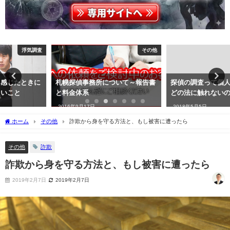
その他
探偵の世界
札幌探偵事務所について～報告書
探偵の調査って個人情報保護法な
と料金体系
どの法に触れないの？
2016年9月17日
2018年5月5日
ホーム
その他
詐欺から身を守る方法と、もし被害に遭ったら
その他
詐欺
詐欺から身を守る方法と、もし被害に遭ったら
2019年2月7日
2019年2月7日