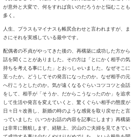
が意外と大変で、何をすれば良いのだろうかと悩むことも
多く。
人生、プラスもマイナスも帳尻合わせと言われますが、ま
さにそれを実感している最中です。
配偶者の不貞がやってきた後の、再構築に成功した方から
話を聞くことがありました。その方は「とにかく相手の気
持ちを考える事にした」とおっしゃいました。なぜそこに
至ったか。どうしてその発言になったのか。なぜ相手の元
へ行こうとしたのか。気が遠くなるぐらいコツコツと会話
をして、相手が「そうか、だからこうなったのか」を追求
して生活や発言を変えていくと、驚くぐらい相手の態度が
日々日々改善し、新婚の時のような感覚を取り戻せたと言
っていました（いつかお話の内容を記事にします）再構築
は非常に難航します、経験上、沢山のご夫婦を見てきてい
て成功する事は少なくやはりだめでした。という報告を聞