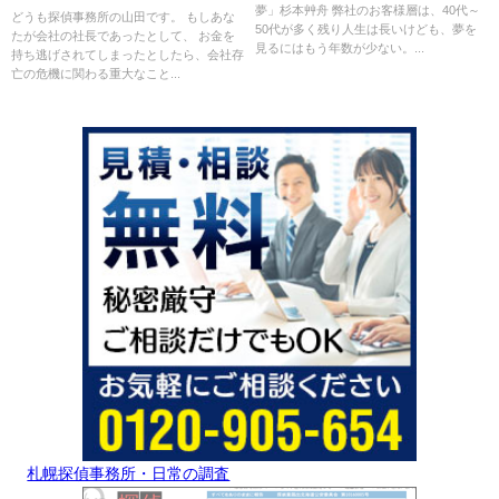
夢」杉本艸舟 弊社のお客様層は、40代～
どうも探偵事務所の山田です。 もしあな
50代が多く残り人生は長いけども、夢を
たが会社の社長であったとして、 お金を
見るにはもう年数が少ない。...
持ち逃げされてしまったとしたら、会社存
亡の危機に関わる重大なこと...
札幌探偵事務所・日常の調査