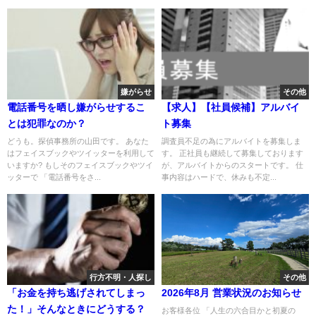
嫌がらせ
その他
電話番号を晒し嫌がらせするこ
【求人】【社員候補】アルバイ
とは犯罪なのか？
ト募集
どうも。探偵事務所の山田です。 あなた
調査員不足の為にアルバイトを募集しま
はフェイスブックやツイッターを利用して
す。 正社員も継続して募集しております
いますか? もしそのフェイスブックやツイ
が、アルバイトからのスタートです。 仕
ッターで 「電話番号をさ...
事内容はハードで、休みも不定...
行方不明・人探し
その他
「お金を持ち逃げされてしまっ
2026年8月 営業状況のお知らせ
た！」そんなときにどうする？
お客様各位 「人生の六合目かと初夏の