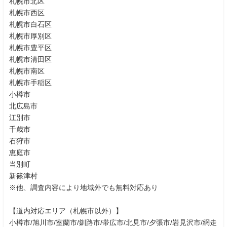
札幌市北区
札幌市西区
札幌市白石区
札幌市厚別区
札幌市豊平区
札幌市清田区
札幌市南区
札幌市手稲区
小樽市
北広島市
江別市
千歳市
石狩市
恵庭市
当別町
新篠津村
※他、調査内容により地域外でも無料対応あり
【道内対応エリア（札幌市以外）】
小樽市/旭川市/室蘭市/釧路市/帯広市/北見市/夕張市/岩見沢市/網走