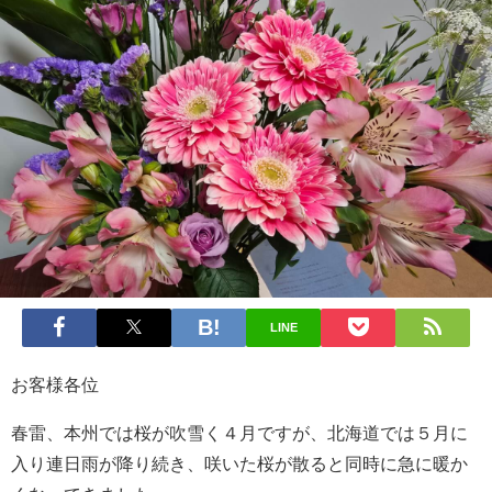
LINE
お客様各位
春雷、本州では桜が吹雪く４月ですが、北海道では５月に
入り連日雨が降り続き、咲いた桜が散ると同時に急に暖か