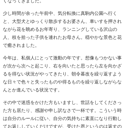
くなってきました。
少し時間が余った午前中、気分転換に真駒内公園へ行く
と、大型犬とゆっくり散歩するお婆さん、車いすを押され
ながら花を眺めるお年寄り、ランニングしている沢山の
人、枝を拾った子供を連れたお母さん。穏やかな景色と花
で癒されました。
今年は、私個人にとって激動の年です。想像もつかない事
が次から次へと起こり、右を向いたと思ったら左を向かざ
るを得ない状況がやってきたり、朝令暮改を繰り返すよう
な日々で色々と失ったものや得るものを繰り返しながらな
んとか進んでいる状況です。
その中で迷惑をかけた方もいますし、世話をしてくださっ
た方も居たり、感謝や申し訳なさで一杯です。こういう時
は自分のルールに従い、自分の気持ちに素直になり行動し
てお返ししていくだけですが、受けた恩というのは返すの