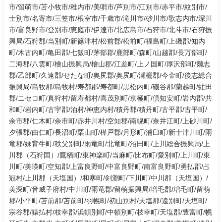
市/留萌市/苫小牧市/稚内市/美唄市/芦別市/江別市/赤平市/紋別市/
士別市/名寄市/三笠市/根室市/千歳市/滝川市/砂川市/歌志内市/深川
市/富良野市/登別市/恵庭市/伊達市/北広島市/石狩市/北斗市/石狩振
興局/石狩郡/当別町/新篠津村/松前郡/松前町/福島町/上磯郡/知内
町/木古内町/亀田郡/七飯町/茅部郡/鹿部町/森町/山越郡/長万部町/
二海郡/八雲町/檜山振興局/檜山郡/江差町/上ノ国町/厚沢部町/爾志
郡/乙部町/久遠郡/せたな町/奥尻郡/奥尻町/瀬棚郡/今金町/後志総合
振興局/島牧郡/島牧村/寿都郡/寿都町/黒松内町/磯谷郡/蘭越町/虻田
郡/ニセコ町/真狩村/留寿都村/喜茂別町/京極町/倶知安町/岩内郡/共
和町/岩内町/古宇郡/泊村/神恵内村/積丹郡/積丹町/古平郡/古平町/
余市郡/仁木町/余市町/赤井川村/空知郡/南幌町/奈井江町/上砂川町/
夕張郡/由仁町/長沼町/栗山町/樺戸郡/月形町/浦臼町/新十津川町/雨
竜郡/妹背牛町/秩父別町/雨竜町/北竜町/沼田町/上川総合振興局/上
川郡（石狩国）/鷹栖町/東神楽町/当麻町/比布町/愛別町/上川町/東
川町/美瑛町/空知郡/上富良野町/中富良野町/南富良野町/勇払郡/占
冠村/上川郡（天塩国）/和寒町/剣淵町/下川町/中川郡（天塩国）/
美深町/音威子府村/中川町/雨竜郡/留萌振興局/増毛郡/増毛町/留萌
郡/小平町/苫前郡/苫前町/羽幌町/初山別村/天塩郡/遠別町/天塩町/
宗谷郡/猿払村/枝幸郡/浜頓別町/中頓別町/枝幸町/天塩郡/豊富町/幌