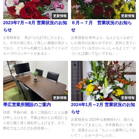
更新情報
更新情報
2023年7月～8月 営業状況のお知
６月～７月 営業状況のお知ら
らせ
せ
お客様各位 気がつけば7月に入りまし
お客様各位 昨年より、なんとなく止めて
た。今月の花に珍しく美しい薔薇が混ざっ
いた毎月のお知らせですが、意外と見てい
ており、どうやら札幌でとあるアイドルグ
ただいている方がいらっしゃるようで「そ
ループのコンサートがあると...
ういえば書いてないですね」...
更新情報
更新情報
帯広営業所開設のご案内
2024年1月～2月 営業状況のお知
らせ
拝啓 早春の候、益々ご清栄のこととお慶
び申し上げます。平素は何かとお世話にな
お客様各位 2023年も無事終わり、新たな
り有り難く厚く御礼申し上げます。さて、
年がやってきました。今年最初という事
弊社ではこのたびお得意様へ...
で、花屋さんにも「ちょっと豪華にしてお
いて！」とオーダーしたの...