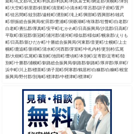
延町/礼文郡/礼文町/利尻郡/利尻町/利尻富士町/網走郡/美幌町/津別
町/大空町/斜里郡/斜里町/清里町/小清水町/常呂郡/訓子府町/置戸
町/佐呂間町/紋別郡/遠軽町/湧別町/滝上町/興部町/西興部村/雄武
町/胆振総合振興局/虻田郡/豊浦町/洞爺湖町/有珠郡/壮瞥町/白老郡/
白老町/勇払郡/厚真町/安平町/むかわ町/日高振興局/沙流郡/日高町/
平取町/新冠郡/新冠町/浦河郡/浦河町/様似郡/様似町/幌泉郡/えりも
町/日高郡/新ひだか町/十勝総合振興局/河東郡/音更町/士幌町/上士
幌町/鹿追町/新得町/清水町/河西郡/芽室町/中札内村/更別村/広尾
郡/大樹町/広尾町/幕別町/池田町/豊頃町/本別町/足寄郡/足寄町/陸
別町/十勝郡/浦幌町/釧路総合振興局/釧路郡/釧路町/厚岸郡/厚岸町/
浜中町/川上郡/標茶町/弟子屈町/阿寒郡/鶴居村/白糠郡/白糠町/根室
振興局/野付郡/別海町/標津郡/中標津町/標津町/