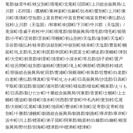
竜郡/妹背牛町/秩父別町/雨竜町/北竜町/沼田町/上川総合振興局/上
川郡（石狩国）/鷹栖町/東神楽町/当麻町/比布町/愛別町/上川町/東
川町/美瑛町/空知郡/上富良野町/中富良野町/南富良野町/勇払郡/占
冠村/上川郡（天塩国）/和寒町/剣淵町/下川町/中川郡（天塩国）/
美深町/音威子府村/中川町/雨竜郡/留萌振興局/増毛郡/増毛町/留萌
郡/小平町/苫前郡/苫前町/羽幌町/初山別村/天塩郡/遠別町/天塩町/
宗谷郡/猿払村/枝幸郡/浜頓別町/中頓別町/枝幸町/天塩郡/豊富町/幌
延町/礼文郡/礼文町/利尻郡/利尻町/利尻富士町/網走郡/美幌町/津別
町/大空町/斜里郡/斜里町/清里町/小清水町/常呂郡/訓子府町/置戸
町/佐呂間町/紋別郡/遠軽町/湧別町/滝上町/興部町/西興部村/雄武
町/胆振総合振興局/虻田郡/豊浦町/洞爺湖町/有珠郡/壮瞥町/白老郡/
白老町/勇払郡/厚真町/安平町/むかわ町/日高振興局/沙流郡/日高町/
平取町/新冠郡/新冠町/浦河郡/浦河町/様似郡/様似町/幌泉郡/えりも
町/日高郡/新ひだか町/十勝総合振興局/河東郡/音更町/士幌町/上士
幌町/鹿追町/新得町/清水町/河西郡/芽室町/中札内村/更別村/広尾
郡/大樹町/広尾町/幕別町/池田町/豊頃町/本別町/足寄郡/足寄町/陸
別町/十勝郡/浦幌町/釧路総合振興局/釧路郡/釧路町/厚岸郡/厚岸町/
浜中町/川上郡/標茶町/弟子屈町/阿寒郡/鶴居村/白糠郡/白糠町/根室
振興局/野付郡/別海町/標津郡/中標津町/標津町/