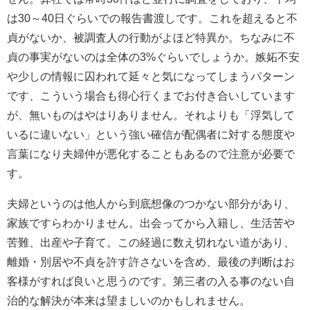
は30～40日ぐらいでの報告書渡しです。これを超えると不
貞がないか、被調査人の行動がよほど特異か。ちなみに不
貞の事実がないのは全体の3%ぐらいでしょうか。嫉妬不安
や少しの情報に囚われて延々と気になってしまうパターン
です、こういう場合も得心行くまでお付き合いしています
が、無いものはやはりありません。それよりも「浮気して
いるに違いない」という強い確信が配偶者に対する態度や
言葉になり夫婦仲が悪化することもあるので注意が必要で
す。
夫婦というのは他人から到底想像のつかない部分があり、
家族ですらわかりません。出会ってから入籍し、生活苦や
苦難、出産や子育て。この経過に数え切れない道があり、
離婚・別居や不貞を許す許さないを含め、最後の判断はお
客様がすれば良いと思うのです。第三者の入る事のない自
治的な解決が本来は望ましいのかもしれません。