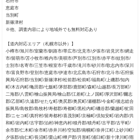
石狩市
恵庭市
当別町
新篠津村
※他、調査内容により地域外でも無料対応あり
【道内対応エリア（札幌市以外）】
小樽市/旭川市/室蘭市/釧路市/帯広市/北見市/夕張市/岩見沢市/網走
市/留萌市/苫小牧市/稚内市/美唄市/芦別市/江別市/赤平市/紋別市/
士別市/名寄市/三笠市/根室市/千歳市/滝川市/砂川市/歌志内市/深川
市/富良野市/登別市/恵庭市/伊達市/北広島市/石狩市/北斗市/石狩振
興局/石狩郡/当別町/新篠津村/松前郡/松前町/福島町/上磯郡/知内
町/木古内町/亀田郡/七飯町/茅部郡/鹿部町/森町/山越郡/長万部町/
二海郡/八雲町/檜山振興局/檜山郡/江差町/上ノ国町/厚沢部町/爾志
郡/乙部町/久遠郡/せたな町/奥尻郡/奥尻町/瀬棚郡/今金町/後志総合
振興局/島牧郡/島牧村/寿都郡/寿都町/黒松内町/磯谷郡/蘭越町/虻田
郡/ニセコ町/真狩村/留寿都村/喜茂別町/京極町/倶知安町/岩内郡/共
和町/岩内町/古宇郡/泊村/神恵内村/積丹郡/積丹町/古平郡/古平町/
余市郡/仁木町/余市町/赤井川村/空知郡/南幌町/奈井江町/上砂川町/
夕張郡/由仁町/長沼町/栗山町/樺戸郡/月形町/浦臼町/新十津川町/雨