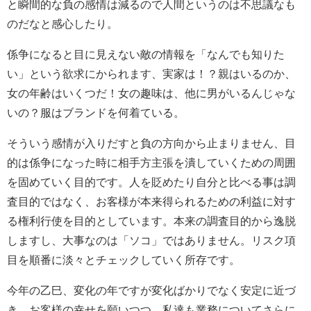
と瞬間的な負の感情は減るので人間というのは不思議なも
のだなと感心したり。
係争になると目に見えない敵の情報を「なんでも知りた
い」という欲求にかられます、実家は！？親はいるのか、
女の年齢はいくつだ！女の趣味は、他に男がいるんじゃな
いの？服はブランドを何着ている。
そういう感情が入りだすと負の方向から止まりません、目
的は係争になった時に相手方主張を潰していくための周囲
を固めていく目的です。人を貶めたり自分と比べる事は調
査目的ではなく、お客様が本来得られるための利益に対す
る権利行使を目的としています。本来の調査目的から逸脱
しますし、大事なのは「ソコ」ではありません。リスク項
目を順番に淡々とチェックしていく所存です。
今年の乙巳、変化の年ですが変化ばかりでなく安定に近づ
き、お客様の幸せを願いつつ。私達も業務についてさらに