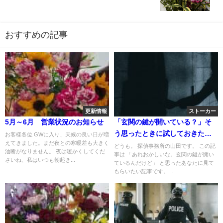
おすすめの記事
更新情報
ストーカー
5月～6月 営業状況のお知らせ
「玄関の鍵が開いている？」そ
う思ったときに試しておきたい
お客様各位 GWに入り、天候の良い日が増
えてきました。まだ夜との寒暖差も大きく
こと
どうも。 探偵事務所の山田です。 この記
油断がなりません。 夜は暖かくしてくだ
事は 「あれおかしいな。玄関の鍵が開い
さいね、私はいつも朝起き...
ているんだけど」 と思ったあなたに見て
もらいたい記事です。 ...