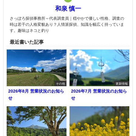
和泉 慎一
さっぽろ探偵事務所～代表調査員｜穏やかで優しい性格、調査の
時は若干の人格変貌あり？人情派探偵、知識を幅広く持っていま
す。趣味はネコと釣り
最近書いた記事
その他
更新情報
2026年8月 営業状況のお知ら
2026年7月 営業状況のお知ら
せ
せ