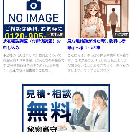
一覧非公開
浮気調査
所在確認調査（付郵便調査）お
急な離婚話が出た時に最初に行
申し込み
動すべき１つの事
◆当社の北海道エリア所在調査について
こんにちは、さっぽろ探偵事務所の斉藤で
調査実績１００件超、法人経営の事務所で
す。 この業界に入りはじめた私はまだま
す 法律事務所様のお手を煩わせる事無
だ知らないことがあるのでよく、調べもの
く、最速で現場報告書をご提出...
をします。そうすると興味深...