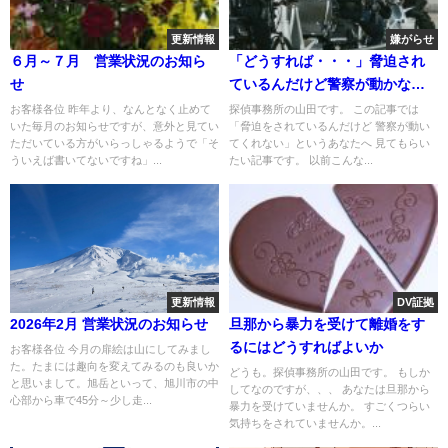
更新情報
嫌がらせ
６月～７月 営業状況のお知ら
「どうすれば・・・」脅迫され
せ
ているんだけど警察が動かない
場合には
お客様各位 昨年より、なんとなく止めて
探偵事務所の山田です。 この記事では
いた毎月のお知らせですが、意外と見てい
「脅迫をされているんだけど 警察が動い
ただいている方がいらっしゃるようで「そ
てくれない」というあなたへ 見てもらい
ういえば書いてないですね」...
たい記事です。 以前こんな...
更新情報
DV証拠
2026年2月 営業状況のお知らせ
旦那から暴力を受けて離婚をす
るにはどうすればよいか
お客様各位 今月の扉絵は山にしてみまし
た。たまには趣向を変えてみるのも良いか
どうも。探偵事務所の山田です。 もしか
と思いまして。旭岳といって、旭川市の中
してなのですが、、、 あなたは旦那から
心部から車で45分～少し走...
暴力を受けていませんか。 すごくつらい
気持ちをされていませんか。...