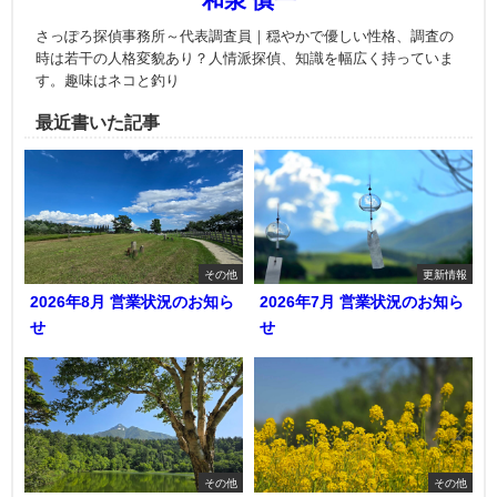
さっぽろ探偵事務所～代表調査員｜穏やかで優しい性格、調査の
時は若干の人格変貌あり？人情派探偵、知識を幅広く持っていま
す。趣味はネコと釣り
最近書いた記事
その他
更新情報
2026年8月 営業状況のお知ら
2026年7月 営業状況のお知ら
せ
せ
その他
その他