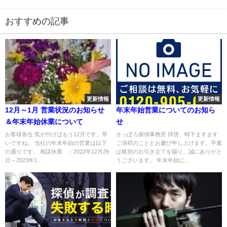
おすすめの記事
更新情報
更新情報
12月～1月 営業状況のお知らせ
年末年始営業についてのお知ら
＆年末年始休業について
せ
お客様各位 気が付けばもう12月です。早
さっぽろ探偵事務所 拝啓、時下ますます
いですね。 当社の年末年始の営業は以下
ご清祥のこととお慶び申し上げます。平素
の通りです。 相談休業 ：2022年12月29
は格別のお引き立てを賜り、誠にありがと
日～2023年1...
うございます。 年末年始に...