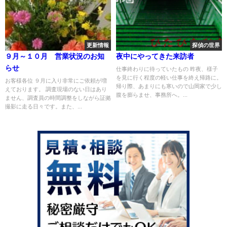
更新情報
探偵の世界
９月～１０月 営業状況のお知
夜中にやってきた来訪者
らせ
仕事終わりに待っていたもの 昨夜、様子
を見に行く程度の軽い仕事を終え帰路に。
お客様各位 ９月に入り非常にご依頼が増
帰り際、あまりにも寒いので山岡家で少し
えております。 調査現場のない日はあり
腹を膨らませ、事務所へ。...
ません、調査員の時間調整をしながら証拠
撮影に走る日々です。また、...