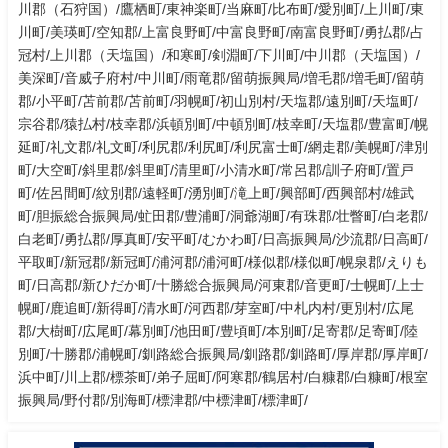
川郡（石狩国）/鷹栖町/東神楽町/当麻町/比布町/愛別町/上川町/東
川町/美瑛町/空知郡/上富良野町/中富良野町/南富良野町/勇払郡/占
冠村/上川郡（天塩国）/和寒町/剣淵町/下川町/中川郡（天塩国）/
美深町/音威子府村/中川町/雨竜郡/留萌振興局/増毛郡/増毛町/留萌
郡/小平町/苫前郡/苫前町/羽幌町/初山別村/天塩郡/遠別町/天塩町/
宗谷郡/猿払村/枝幸郡/浜頓別町/中頓別町/枝幸町/天塩郡/豊富町/幌
延町/礼文郡/礼文町/利尻郡/利尻町/利尻富士町/網走郡/美幌町/津別
町/大空町/斜里郡/斜里町/清里町/小清水町/常呂郡/訓子府町/置戸
町/佐呂間町/紋別郡/遠軽町/湧別町/滝上町/興部町/西興部村/雄武
町/胆振総合振興局/虻田郡/豊浦町/洞爺湖町/有珠郡/壮瞥町/白老郡/
白老町/勇払郡/厚真町/安平町/むかわ町/日高振興局/沙流郡/日高町/
平取町/新冠郡/新冠町/浦河郡/浦河町/様似郡/様似町/幌泉郡/えりも
町/日高郡/新ひだか町/十勝総合振興局/河東郡/音更町/士幌町/上士
幌町/鹿追町/新得町/清水町/河西郡/芽室町/中札内村/更別村/広尾
郡/大樹町/広尾町/幕別町/池田町/豊頃町/本別町/足寄郡/足寄町/陸
別町/十勝郡/浦幌町/釧路総合振興局/釧路郡/釧路町/厚岸郡/厚岸町/
浜中町/川上郡/標茶町/弟子屈町/阿寒郡/鶴居村/白糠郡/白糠町/根室
振興局/野付郡/別海町/標津郡/中標津町/標津町/