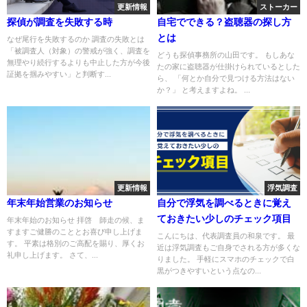
更新情報
ストーカー
探偵が調査を失敗する時
自宅でできる？盗聴器の探し方
とは
なぜ尾行を失敗するのか 調査の失敗とは
「被調査人（対象）の警戒が強く、調査を
どうも探偵事務所の山田です。 もしあな
無理やり続行するよりも中止した方が今後
たの家に盗聴器が仕掛けられているとした
証拠を掴みやすい」と判断す...
ら、 「何とか自分で見つける方法はない
か？」 と考えますよね。 ...
更新情報
浮気調査
年末年始営業のお知らせ
自分で浮気を調べるときに覚え
ておきたい少しのチェック項目
年末年始のお知らせ 拝啓 師走の候、ま
すますご健勝のこととお喜び申し上げま
こんにちは、代表調査員の和泉です。 最
す。 平素は格別のご高配を賜り、厚くお
近は浮気調査もご自身でされる方が多くな
礼申し上げます。 さて、...
りました。 手軽にスマホのチェックで白
黒がつきやすいという点なの...