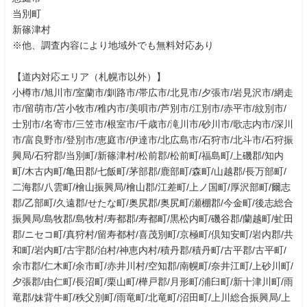
当別町
新篠津村
※他、調査内容により地域外でも無料対応あり
【道内対応エリア（札幌市以外）】
小樽市/旭川市/室蘭市/釧路市/帯広市/北見市/夕張市/岩見沢市/網走
市/留萌市/苫小牧市/稚内市/美唄市/芦別市/江別市/赤平市/紋別市/
士別市/名寄市/三笠市/根室市/千歳市/滝川市/砂川市/歌志内市/深川
市/富良野市/登別市/恵庭市/伊達市/北広島市/石狩市/北斗市/石狩振
興局/石狩郡/当別町/新篠津村/松前郡/松前町/福島町/上磯郡/知内
町/木古内町/亀田郡/七飯町/茅部郡/鹿部町/森町/山越郡/長万部町/
二海郡/八雲町/檜山振興局/檜山郡/江差町/上ノ国町/厚沢部町/爾志
郡/乙部町/久遠郡/せたな町/奥尻郡/奥尻町/瀬棚郡/今金町/後志総合
振興局/島牧郡/島牧村/寿都郡/寿都町/黒松内町/磯谷郡/蘭越町/虻田
郡/ニセコ町/真狩村/留寿都村/喜茂別町/京極町/倶知安町/岩内郡/共
和町/岩内町/古宇郡/泊村/神恵内村/積丹郡/積丹町/古平郡/古平町/
余市郡/仁木町/余市町/赤井川村/空知郡/南幌町/奈井江町/上砂川町/
夕張郡/由仁町/長沼町/栗山町/樺戸郡/月形町/浦臼町/新十津川町/雨
竜郡/妹背牛町/秩父別町/雨竜町/北竜町/沼田町/上川総合振興局/上