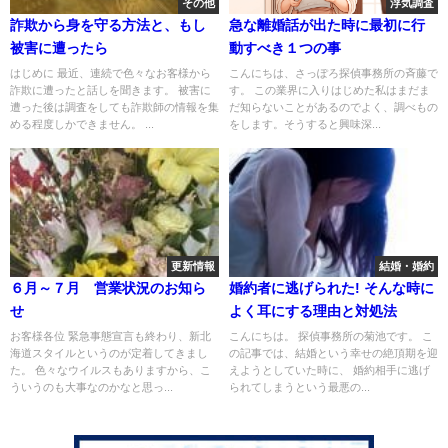
その他
浮気調査
詐欺から身を守る方法と、もし
急な離婚話が出た時に最初に行
被害に遭ったら
動すべき１つの事
はじめに 最近、連続で色々なお客様から
こんにちは、さっぽろ探偵事務所の斉藤で
詐欺に遭ったと話しを聞きます。 被害に
す。 この業界に入りはじめた私はまだま
遭った後は調査をしても詐欺師の情報を集
だ知らないことがあるのでよく、調べもの
める程度しかできません。 ...
をします。そうすると興味深...
更新情報
結婚・婚約
６月～７月 営業状況のお知ら
婚約者に逃げられた! そんな時に
せ
よく耳にする理由と対処法
お客様各位 緊急事態宣言も終わり、新北
こんにちは。 探偵事務所の菊池です。 こ
海道スタイルというのが定着してきまし
の記事では、結婚という幸せの絶頂期を迎
た。 色々なウイルスもありますから、こ
えようとしていた時に、 婚約相手に逃げ
ういうのも大事なのかなと思っ...
られてしまうという最悪の...