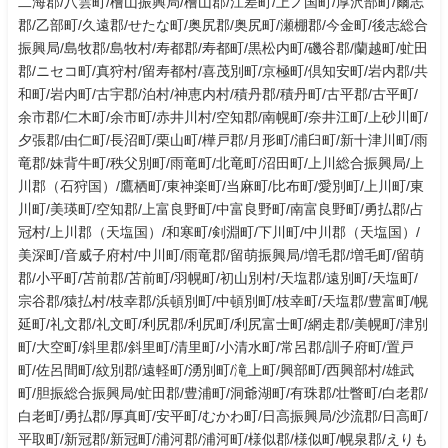
二海郡/八雲町/檜山振興局/檜山郡/江差町/上ノ国町/厚沢部町/爾志
郡/乙部町/久遠郡/せたな町/奥尻郡/奥尻町/瀬棚郡/今金町/後志総合
振興局/島牧郡/島牧村/寿都郡/寿都町/黒松内町/磯谷郡/蘭越町/虻田
郡/ニセコ町/真狩村/留寿都村/喜茂別町/京極町/倶知安町/岩内郡/共
和町/岩内町/古宇郡/泊村/神恵内村/積丹郡/積丹町/古平郡/古平町/
余市郡/仁木町/余市町/赤井川村/空知郡/南幌町/奈井江町/上砂川町/
夕張郡/由仁町/長沼町/栗山町/樺戸郡/月形町/浦臼町/新十津川町/雨
竜郡/妹背牛町/秩父別町/雨竜町/北竜町/沼田町/上川総合振興局/上
川郡（石狩国）/鷹栖町/東神楽町/当麻町/比布町/愛別町/上川町/東
川町/美瑛町/空知郡/上富良野町/中富良野町/南富良野町/勇払郡/占
冠村/上川郡（天塩国）/和寒町/剣淵町/下川町/中川郡（天塩国）/
美深町/音威子府村/中川町/雨竜郡/留萌振興局/増毛郡/増毛町/留萌
郡/小平町/苫前郡/苫前町/羽幌町/初山別村/天塩郡/遠別町/天塩町/
宗谷郡/猿払村/枝幸郡/浜頓別町/中頓別町/枝幸町/天塩郡/豊富町/幌
延町/礼文郡/礼文町/利尻郡/利尻町/利尻富士町/網走郡/美幌町/津別
町/大空町/斜里郡/斜里町/清里町/小清水町/常呂郡/訓子府町/置戸
町/佐呂間町/紋別郡/遠軽町/湧別町/滝上町/興部町/西興部村/雄武
町/胆振総合振興局/虻田郡/豊浦町/洞爺湖町/有珠郡/壮瞥町/白老郡/
白老町/勇払郡/厚真町/安平町/むかわ町/日高振興局/沙流郡/日高町/
平取町/新冠郡/新冠町/浦河郡/浦河町/様似郡/様似町/幌泉郡/えりも