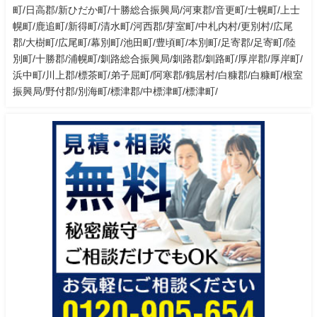
町/日高郡/新ひだか町/十勝総合振興局/河東郡/音更町/士幌町/上士
幌町/鹿追町/新得町/清水町/河西郡/芽室町/中札内村/更別村/広尾
郡/大樹町/広尾町/幕別町/池田町/豊頃町/本別町/足寄郡/足寄町/陸
別町/十勝郡/浦幌町/釧路総合振興局/釧路郡/釧路町/厚岸郡/厚岸町/
浜中町/川上郡/標茶町/弟子屈町/阿寒郡/鶴居村/白糠郡/白糠町/根室
振興局/野付郡/別海町/標津郡/中標津町/標津町/