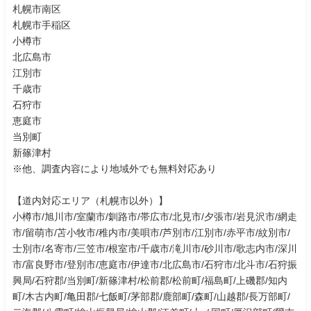
札幌市南区
札幌市手稲区
小樽市
北広島市
江別市
千歳市
石狩市
恵庭市
当別町
新篠津村
※他、調査内容により地域外でも無料対応あり
【道内対応エリア（札幌市以外）】
小樽市/旭川市/室蘭市/釧路市/帯広市/北見市/夕張市/岩見沢市/網走
市/留萌市/苫小牧市/稚内市/美唄市/芦別市/江別市/赤平市/紋別市/
士別市/名寄市/三笠市/根室市/千歳市/滝川市/砂川市/歌志内市/深川
市/富良野市/登別市/恵庭市/伊達市/北広島市/石狩市/北斗市/石狩振
興局/石狩郡/当別町/新篠津村/松前郡/松前町/福島町/上磯郡/知内
町/木古内町/亀田郡/七飯町/茅部郡/鹿部町/森町/山越郡/長万部町/