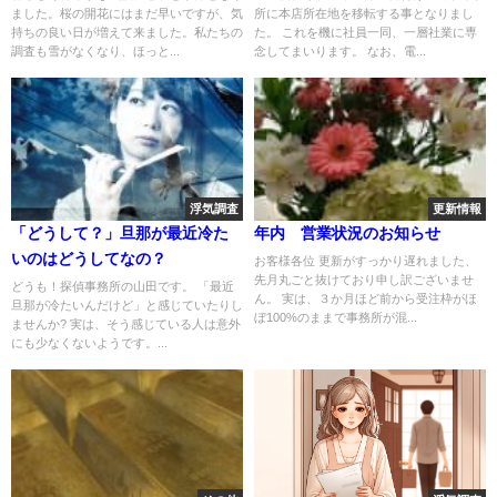
ました。桜の開花にはまだ早いですが、気
所に本店所在地を移転する事となりまし
持ちの良い日が増えて来ました。私たちの
た。 これを機に社員一同、一層社業に専
調査も雪がなくなり、ほっと...
念してまいります。 なお、電...
浮気調査
更新情報
「どうして？」旦那が最近冷た
年内 営業状況のお知らせ
いのはどうしてなの？
お客様各位 更新がすっかり遅れました、
先月丸ごと抜けており申し訳ございませ
どうも！探偵事務所の山田です。 「最近
ん。 実は、３か月ほど前から受注枠がほ
旦那が冷たいんだけど」と感じていたりし
ぼ100%のままで事務所が混...
ませんか? 実は、そう感じている人は意外
にも少なくないようです。...