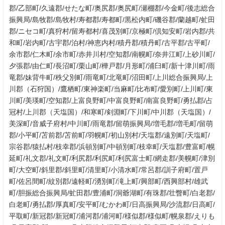
郡/乙部町/久遠郡/せたな町/奥尻郡/奥尻町/瀬棚郡/今金町/後志総合
振興局/島牧郡/島牧村/寿都郡/寿都町/黒松内町/磯谷郡/蘭越町/虻田
郡/ニセコ町/真狩村/留寿都村/喜茂別町/京極町/倶知安町/岩内郡/共
和町/岩内町/古宇郡/泊村/神恵内村/積丹郡/積丹町/古平郡/古平町/
余市郡/仁木町/余市町/赤井川村/空知郡/南幌町/奈井江町/上砂川町/
夕張郡/由仁町/長沼町/栗山町/樺戸郡/月形町/浦臼町/新十津川町/雨
竜郡/妹背牛町/秩父別町/雨竜町/北竜町/沼田町/上川総合振興局/上
川郡（石狩国）/鷹栖町/東神楽町/当麻町/比布町/愛別町/上川町/東
川町/美瑛町/空知郡/上富良野町/中富良野町/南富良野町/勇払郡/占
冠村/上川郡（天塩国）/和寒町/剣淵町/下川町/中川郡（天塩国）/
美深町/音威子府村/中川町/雨竜郡/留萌振興局/増毛郡/増毛町/留萌
郡/小平町/苫前郡/苫前町/羽幌町/初山別村/天塩郡/遠別町/天塩町/
宗谷郡/猿払村/枝幸郡/浜頓別町/中頓別町/枝幸町/天塩郡/豊富町/幌
延町/礼文郡/礼文町/利尻郡/利尻町/利尻富士町/網走郡/美幌町/津別
町/大空町/斜里郡/斜里町/清里町/小清水町/常呂郡/訓子府町/置戸
町/佐呂間町/紋別郡/遠軽町/湧別町/滝上町/興部町/西興部村/雄武
町/胆振総合振興局/虻田郡/豊浦町/洞爺湖町/有珠郡/壮瞥町/白老郡/
白老町/勇払郡/厚真町/安平町/むかわ町/日高振興局/沙流郡/日高町/
平取町/新冠郡/新冠町/浦河郡/浦河町/様似郡/様似町/幌泉郡/えりも