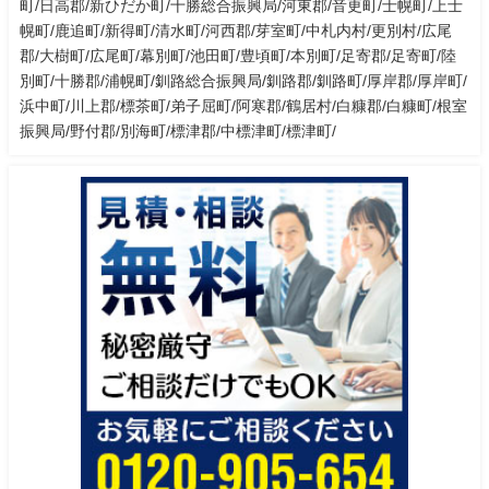
町/日高郡/新ひだか町/十勝総合振興局/河東郡/音更町/士幌町/上士
幌町/鹿追町/新得町/清水町/河西郡/芽室町/中札内村/更別村/広尾
郡/大樹町/広尾町/幕別町/池田町/豊頃町/本別町/足寄郡/足寄町/陸
別町/十勝郡/浦幌町/釧路総合振興局/釧路郡/釧路町/厚岸郡/厚岸町/
浜中町/川上郡/標茶町/弟子屈町/阿寒郡/鶴居村/白糠郡/白糠町/根室
振興局/野付郡/別海町/標津郡/中標津町/標津町/