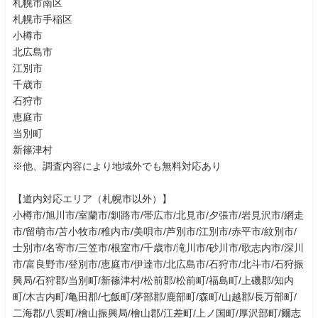
札幌市南区
札幌市手稲区
小樽市
北広島市
江別市
千歳市
石狩市
恵庭市
当別町
新篠津村
※他、調査内容により地域外でも無料対応あり
【道内対応エリア（札幌市以外）】
小樽市/旭川市/室蘭市/釧路市/帯広市/北見市/夕張市/岩見沢市/網走
市/留萌市/苫小牧市/稚内市/美唄市/芦別市/江別市/赤平市/紋別市/
士別市/名寄市/三笠市/根室市/千歳市/滝川市/砂川市/歌志内市/深川
市/富良野市/登別市/恵庭市/伊達市/北広島市/石狩市/北斗市/石狩振
興局/石狩郡/当別町/新篠津村/松前郡/松前町/福島町/上磯郡/知内
町/木古内町/亀田郡/七飯町/茅部郡/鹿部町/森町/山越郡/長万部町/
二海郡/八雲町/檜山振興局/檜山郡/江差町/上ノ国町/厚沢部町/爾志