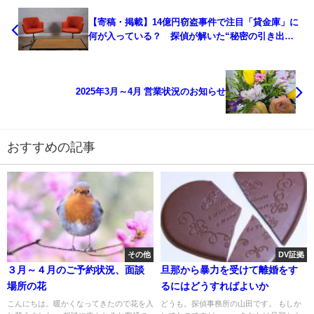
【寄稿・掲載】14億円窃盗事件で注目「貸金庫」に
何が入っている？ 探偵が解いた“秘密の引き出
し”に隠された「謎」
2025年3月～4月 営業状況のお知らせ
おすすめの記事
その他
DV証拠
３月～４月のご予約状況、面談
旦那から暴力を受けて離婚をす
場所の花
るにはどうすればよいか
こんにちは。暖かくなってきたので花を入
どうも。探偵事務所の山田です。 もしか