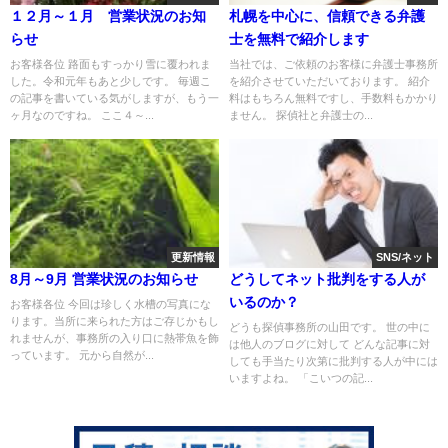
１２月～１月 営業状況のお知
札幌を中心に、信頼できる弁護
らせ
士を無料で紹介します
お客様各位 路面もすっかり雪に覆われま
当社では、ご依頼のお客様に弁護士事務所
した。令和元年もあと少しです。 毎週こ
を紹介させていただいております。 紹介
の記事を書いている気がしますが、もう一
料はもちろん無料ですし、手数料もかかり
ヶ月なのですね。 ここ４～...
ません。 探偵社と弁護士の...
更新情報
SNS/ネット
8月～9月 営業状況のお知らせ
どうしてネット批判をする人が
いるのか？
お客様各位 今回は珍しく水槽の写真にな
ります。当所に来られた方はご存じかもし
どうも探偵事務所の山田です。 世の中に
れませんが、事務所の入り口に熱帯魚を飾
は他人のブログに対して どんな記事に対
っています。 元から自然が...
しても手当たり次第に批判する人が中には
いますよね。 「こいつの記...