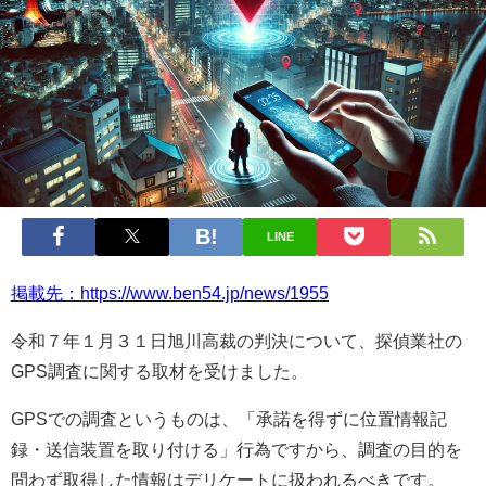
LINE
掲載先：https://www.ben54.jp/news/1955
令和７年１月３１日旭川高裁の判決について、探偵業社の
GPS調査に関する取材を受けました。
GPSでの調査というものは、「
承諾を得ずに位置情報記
録・送信装置を取り付ける」行為ですから、調査の目的を
問わず取得した情報はデリケートに扱われるべきです。