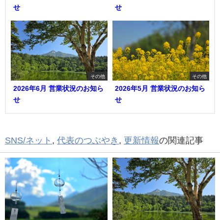
せ
せ
その他
その他
2026年6月 営業状況のお知ら
2026年5月 営業状況のお知ら
せ
せ
SNS/ネット
,
代表のつぶやき
,
更新情報
の関連記事