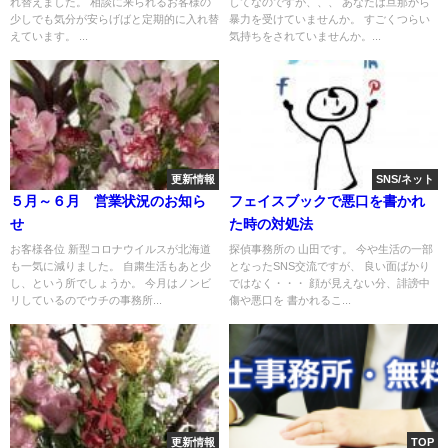
れ替えました。 相談に来られるお客様の
してなのですが、、、 あなたは旦那から
少しでも気分が安らげばと定期的に入れ替
暴力を受けていませんか。 すごくつらい
えています。 ...
気持ちをされていませんか。...
更新情報
SNS/ネット
５月～６月 営業状況のお知ら
フェイスブックで悪口を書かれ
せ
た時の対処法
お客様各位 新型コロナウイルスが北海道
探偵事務所の 山田です。 今や生活の一部
も一気に減りました。 自粛生活もあと少
となったSNS交流ですが、 良い面ばかり
し、という所でしょうか。 今月はノンビ
ではなく・・・ 顔が見えない分、誹謗中
リしているのでウチの事務所...
傷や悪口を 書かれるこ...
更新情報
TOP