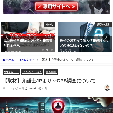
探偵の世界
TOP
探偵の調査って個人情報保護法な
札幌を中心に、信頼できる弁護士
どの法に触れないの？
を無料で紹介します
2018年5月5日
2016年7月1日
ホーム
SNS/ネット
【取材】弁護士JPより～GPS調査について
SNS/ネット
代表のつぶやき
更新情報
【取材】弁護士JPより～GPS調査について
2025年2月26日
2025年2月26日