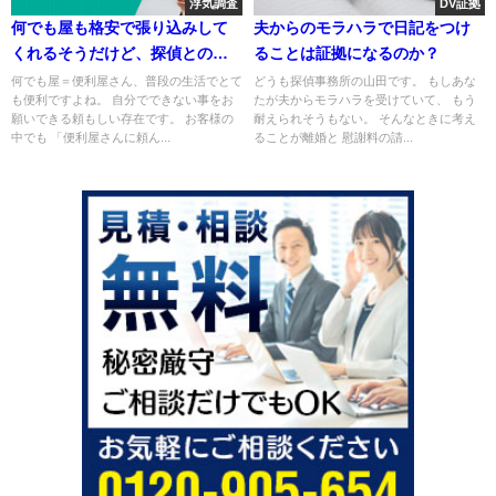
浮気調査
DV証拠
何でも屋も格安で張り込みして
夫からのモラハラで日記をつけ
くれるそうだけど、探偵との１
ることは証拠になるのか？
０点の違い
何でも屋＝便利屋さん、普段の生活でとて
どうも探偵事務所の山田です。 もしあな
も便利ですよね。 自分でできない事をお
たが夫からモラハラを受けていて、 もう
願いできる頼もしい存在です。 お客様の
耐えられそうもない。 そんなときに考え
中でも 「便利屋さんに頼ん...
ることが離婚と 慰謝料の請...