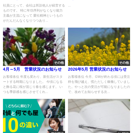
社員にとって、会社は所詮他人が経営する
...
ものです。 特に年功序列がなくなり能力
主義が主流になって 愛社精神というもの
がだんだんなくなりつつあり...
その他
その他
4月～5月 営業状況のお知らせ
2026年5月 営業状況のお知らせ
お客様各位 年度も変わり、新生活がスタ
お客様各位 今月、GWが終わる頃には受注
ートする時期になりました。 今頃になる
枠を飛び越え、慌ただしく稼働していまし
と飾る花に桜が混じり春を感じます。 い
た。やっと次の受注が可能になりましたの
つも季節感を感じさせてくれ...
で、改めてお知らせする次...