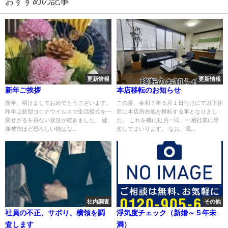
おすすめの記事
更新情報
更新情報
新年ご挨拶
本店移転のお知らせ
新年、明けましておめでとうございます。
この度、令和７年５月１日付けにて以下住
昨年は新型コロナウイルスで生活様式を一
所に本店所在地を移転する事となりまし
変せざるを得ない状況が続きました。 健
た。 これを機に社員一同、一層社業に専
康被害ほど恐ろしい物はな...
念してまいります。 なお、電...
社内調査
その他
社員の不正、サボり、横領を調
浮気度チェック（新婚～５年未
査します
満）