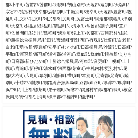
郡/小平町/苫前郡/苫前町/羽幌町/初山別村/天塩郡/遠別町/天塩町/
宗谷郡/猿払村/枝幸郡/浜頓別町/中頓別町/枝幸町/天塩郡/豊富町/幌
延町/礼文郡/礼文町/利尻郡/利尻町/利尻富士町/網走郡/美幌町/津別
町/大空町/斜里郡/斜里町/清里町/小清水町/常呂郡/訓子府町/置戸
町/佐呂間町/紋別郡/遠軽町/湧別町/滝上町/興部町/西興部村/雄武
町/胆振総合振興局/虻田郡/豊浦町/洞爺湖町/有珠郡/壮瞥町/白老郡/
白老町/勇払郡/厚真町/安平町/むかわ町/日高振興局/沙流郡/日高町/
平取町/新冠郡/新冠町/浦河郡/浦河町/様似郡/様似町/幌泉郡/えりも
町/日高郡/新ひだか町/十勝総合振興局/河東郡/音更町/士幌町/上士
幌町/鹿追町/新得町/清水町/河西郡/芽室町/中札内村/更別村/広尾
郡/大樹町/広尾町/幕別町/池田町/豊頃町/本別町/足寄郡/足寄町/陸
別町/十勝郡/浦幌町/釧路総合振興局/釧路郡/釧路町/厚岸郡/厚岸町/
浜中町/川上郡/標茶町/弟子屈町/阿寒郡/鶴居村/白糠郡/白糠町/根室
振興局/野付郡/別海町/標津郡/中標津町/標津町/