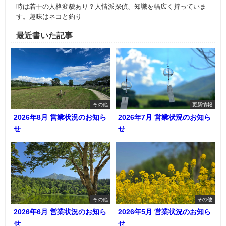
時は若干の人格変貌あり？人情派探偵、知識を幅広く持っていま
す。趣味はネコと釣り
最近書いた記事
その他
更新情報
2026年8月 営業状況のお知ら
2026年7月 営業状況のお知ら
せ
せ
その他
その他
2026年6月 営業状況のお知ら
2026年5月 営業状況のお知ら
せ
せ