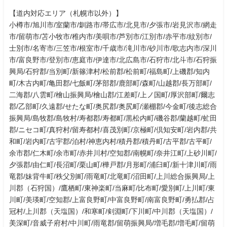
【道内対応エリア（札幌市以外）】
小樽市/旭川市/室蘭市/釧路市/帯広市/北見市/夕張市/岩見沢市/網走
市/留萌市/苫小牧市/稚内市/美唄市/芦別市/江別市/赤平市/紋別市/
士別市/名寄市/三笠市/根室市/千歳市/滝川市/砂川市/歌志内市/深川
市/富良野市/登別市/恵庭市/伊達市/北広島市/石狩市/北斗市/石狩振
興局/石狩郡/当別町/新篠津村/松前郡/松前町/福島町/上磯郡/知内
町/木古内町/亀田郡/七飯町/茅部郡/鹿部町/森町/山越郡/長万部町/
二海郡/八雲町/檜山振興局/檜山郡/江差町/上ノ国町/厚沢部町/爾志
郡/乙部町/久遠郡/せたな町/奥尻郡/奥尻町/瀬棚郡/今金町/後志総合
振興局/島牧郡/島牧村/寿都郡/寿都町/黒松内町/磯谷郡/蘭越町/虻田
郡/ニセコ町/真狩村/留寿都村/喜茂別町/京極町/倶知安町/岩内郡/共
和町/岩内町/古宇郡/泊村/神恵内村/積丹郡/積丹町/古平郡/古平町/
余市郡/仁木町/余市町/赤井川村/空知郡/南幌町/奈井江町/上砂川町/
夕張郡/由仁町/長沼町/栗山町/樺戸郡/月形町/浦臼町/新十津川町/雨
竜郡/妹背牛町/秩父別町/雨竜町/北竜町/沼田町/上川総合振興局/上
川郡（石狩国）/鷹栖町/東神楽町/当麻町/比布町/愛別町/上川町/東
川町/美瑛町/空知郡/上富良野町/中富良野町/南富良野町/勇払郡/占
冠村/上川郡（天塩国）/和寒町/剣淵町/下川町/中川郡（天塩国）/
美深町/音威子府村/中川町/雨竜郡/留萌振興局/増毛郡/増毛町/留萌