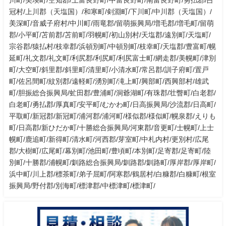
冠村/上川郡（天塩国）/和寒町/剣淵町/下川町/中川郡（天塩国）/
美深町/音威子府村/中川町/雨竜郡/留萌振興局/増毛郡/増毛町/留萌
郡/小平町/苫前郡/苫前町/羽幌町/初山別村/天塩郡/遠別町/天塩町/
宗谷郡/猿払村/枝幸郡/浜頓別町/中頓別町/枝幸町/天塩郡/豊富町/幌
延町/礼文郡/礼文町/利尻郡/利尻町/利尻富士町/網走郡/美幌町/津別
町/大空町/斜里郡/斜里町/清里町/小清水町/常呂郡/訓子府町/置戸
町/佐呂間町/紋別郡/遠軽町/湧別町/滝上町/興部町/西興部村/雄武
町/胆振総合振興局/虻田郡/豊浦町/洞爺湖町/有珠郡/壮瞥町/白老郡/
白老町/勇払郡/厚真町/安平町/むかわ町/日高振興局/沙流郡/日高町/
平取町/新冠郡/新冠町/浦河郡/浦河町/様似郡/様似町/幌泉郡/えりも
町/日高郡/新ひだか町/十勝総合振興局/河東郡/音更町/士幌町/上士
幌町/鹿追町/新得町/清水町/河西郡/芽室町/中札内村/更別村/広尾
郡/大樹町/広尾町/幕別町/池田町/豊頃町/本別町/足寄郡/足寄町/陸
別町/十勝郡/浦幌町/釧路総合振興局/釧路郡/釧路町/厚岸郡/厚岸町/
浜中町/川上郡/標茶町/弟子屈町/阿寒郡/鶴居村/白糠郡/白糠町/根室
振興局/野付郡/別海町/標津郡/中標津町/標津町/