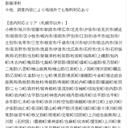
新篠津村
※他、調査内容により地域外でも無料対応あり
【道内対応エリア（札幌市以外）】
小樽市/旭川市/室蘭市/釧路市/帯広市/北見市/夕張市/岩見沢市/網走
市/留萌市/苫小牧市/稚内市/美唄市/芦別市/江別市/赤平市/紋別市/
士別市/名寄市/三笠市/根室市/千歳市/滝川市/砂川市/歌志内市/深川
市/富良野市/登別市/恵庭市/伊達市/北広島市/石狩市/北斗市/石狩振
興局/石狩郡/当別町/新篠津村/松前郡/松前町/福島町/上磯郡/知内
町/木古内町/亀田郡/七飯町/茅部郡/鹿部町/森町/山越郡/長万部町/
二海郡/八雲町/檜山振興局/檜山郡/江差町/上ノ国町/厚沢部町/爾志
郡/乙部町/久遠郡/せたな町/奥尻郡/奥尻町/瀬棚郡/今金町/後志総合
振興局/島牧郡/島牧村/寿都郡/寿都町/黒松内町/磯谷郡/蘭越町/虻田
郡/ニセコ町/真狩村/留寿都村/喜茂別町/京極町/倶知安町/岩内郡/共
和町/岩内町/古宇郡/泊村/神恵内村/積丹郡/積丹町/古平郡/古平町/
余市郡/仁木町/余市町/赤井川村/空知郡/南幌町/奈井江町/上砂川町/
夕張郡/由仁町/長沼町/栗山町/樺戸郡/月形町/浦臼町/新十津川町/雨
竜郡/妹背牛町/秩父別町/雨竜町/北竜町/沼田町/上川総合振興局/上
川郡（石狩国）/鷹栖町/東神楽町/当麻町/比布町/愛別町/上川町/東
川町/美瑛町/空知郡/上富良野町/中富良野町/南富良野町/勇払郡/占