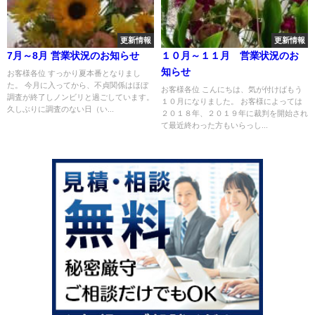
更新情報
更新情報
7月～8月 営業状況のお知らせ
１０月～１１月 営業状況のお
知らせ
お客様各位 すっかり夏本番となりまし
た。 今月に入ってから、不貞関係はほぼ
お客様各位 こんにちは、気が付けばもう
調査が終了しノンビリと過ごしています。
１０月になりました。 お客様によっては
久しぶりに調査のない日（い...
２０１８年、２０１９年に裁判を開始され
て最近終わった方もいらっし...