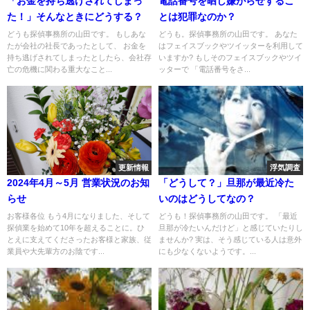
「お金を持ち逃げされてしまっ
電話番号を晒し嫌がらせするこ
た！」そんなときにどうする？
とは犯罪なのか？
どうも探偵事務所の山田です。 もしあな
どうも。探偵事務所の山田です。 あなた
たが会社の社長であったとして、 お金を
はフェイスブックやツイッターを利用して
持ち逃げされてしまったとしたら、会社存
いますか? もしそのフェイスブックやツイ
亡の危機に関わる重大なこと...
ッターで 「電話番号をさ...
更新情報
浮気調査
2024年4月～5月 営業状況のお知
「どうして？」旦那が最近冷た
らせ
いのはどうしてなの？
お客様各位 もう4月になりました、そして
どうも！探偵事務所の山田です。 「最近
探偵業を始めて10年を超えることに。ひ
旦那が冷たいんだけど」と感じていたりし
とえに支えてくださったお客様と家族、従
ませんか? 実は、そう感じている人は意外
業員や大先輩方のお陰です...
にも少なくないようです。...