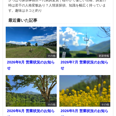
さっぽろ探偵事務所～代表調査員｜穏やかで優しい性格、調査の
時は若干の人格変貌あり？人情派探偵、知識を幅広く持っていま
す。趣味はネコと釣り
最近書いた記事
その他
更新情報
2026年8月 営業状況のお知ら
2026年7月 営業状況のお知ら
せ
せ
その他
その他
2026年6月 営業状況のお知ら
2026年5月 営業状況のお知ら