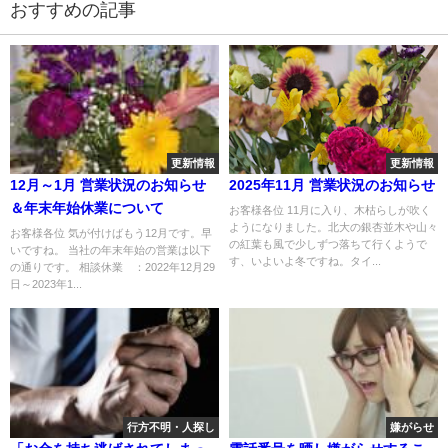
おすすめの記事
更新情報
更新情報
12月～1月 営業状況のお知らせ
2025年11月 営業状況のお知らせ
＆年末年始休業について
お客様各位 11月に入り、木枯らしが吹く
ようになりました。北大の銀杏並木や山々
お客様各位 気が付けばもう12月です。早
の紅葉も風で少しずつ落ちて行くようで
いですね。 当社の年末年始の営業は以下
す、いよいよ冬ですね。タイ...
の通りです。 相談休業 ：2022年12月29
日～2023年1...
行方不明・人探し
嫌がらせ