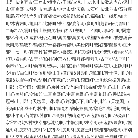
士別市/名寄市/三笠市/根室市/千歳市/滝川市/砂川市/歌志内市/深川
市/富良野市/登別市/恵庭市/伊達市/北広島市/石狩市/北斗市/石狩振
興局/石狩郡/当別町/新篠津村/松前郡/松前町/福島町/上磯郡/知内
町/木古内町/亀田郡/七飯町/茅部郡/鹿部町/森町/山越郡/長万部町/
二海郡/八雲町/檜山振興局/檜山郡/江差町/上ノ国町/厚沢部町/爾志
郡/乙部町/久遠郡/せたな町/奥尻郡/奥尻町/瀬棚郡/今金町/後志総合
振興局/島牧郡/島牧村/寿都郡/寿都町/黒松内町/磯谷郡/蘭越町/虻田
郡/ニセコ町/真狩村/留寿都村/喜茂別町/京極町/倶知安町/岩内郡/共
和町/岩内町/古宇郡/泊村/神恵内村/積丹郡/積丹町/古平郡/古平町/
余市郡/仁木町/余市町/赤井川村/空知郡/南幌町/奈井江町/上砂川町/
夕張郡/由仁町/長沼町/栗山町/樺戸郡/月形町/浦臼町/新十津川町/雨
竜郡/妹背牛町/秩父別町/雨竜町/北竜町/沼田町/上川総合振興局/上
川郡（石狩国）/鷹栖町/東神楽町/当麻町/比布町/愛別町/上川町/東
川町/美瑛町/空知郡/上富良野町/中富良野町/南富良野町/勇払郡/占
冠村/上川郡（天塩国）/和寒町/剣淵町/下川町/中川郡（天塩国）/
美深町/音威子府村/中川町/雨竜郡/留萌振興局/増毛郡/増毛町/留萌
郡/小平町/苫前郡/苫前町/羽幌町/初山別村/天塩郡/遠別町/天塩町/
宗谷郡/猿払村/枝幸郡/浜頓別町/中頓別町/枝幸町/天塩郡/豊富町/幌
延町/礼文郡/礼文町/利尻郡/利尻町/利尻富士町/網走郡/美幌町/津別
町/大空町/斜里郡/斜里町/清里町/小清水町/常呂郡/訓子府町/置戸