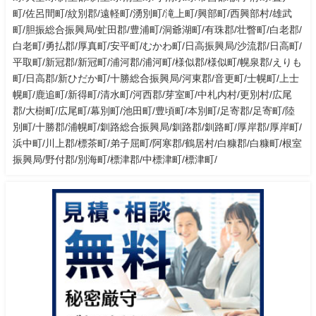
町/佐呂間町/紋別郡/遠軽町/湧別町/滝上町/興部町/西興部村/雄武
町/胆振総合振興局/虻田郡/豊浦町/洞爺湖町/有珠郡/壮瞥町/白老郡/
白老町/勇払郡/厚真町/安平町/むかわ町/日高振興局/沙流郡/日高町/
平取町/新冠郡/新冠町/浦河郡/浦河町/様似郡/様似町/幌泉郡/えりも
町/日高郡/新ひだか町/十勝総合振興局/河東郡/音更町/士幌町/上士
幌町/鹿追町/新得町/清水町/河西郡/芽室町/中札内村/更別村/広尾
郡/大樹町/広尾町/幕別町/池田町/豊頃町/本別町/足寄郡/足寄町/陸
別町/十勝郡/浦幌町/釧路総合振興局/釧路郡/釧路町/厚岸郡/厚岸町/
浜中町/川上郡/標茶町/弟子屈町/阿寒郡/鶴居村/白糠郡/白糠町/根室
振興局/野付郡/別海町/標津郡/中標津町/標津町/