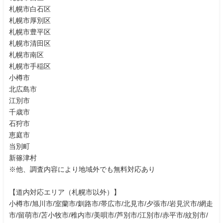
札幌市白石区
札幌市厚別区
札幌市豊平区
札幌市清田区
札幌市南区
札幌市手稲区
小樽市
北広島市
江別市
千歳市
石狩市
恵庭市
当別町
新篠津村
※他、調査内容により地域外でも無料対応あり
【道内対応エリア（札幌市以外）】
小樽市/旭川市/室蘭市/釧路市/帯広市/北見市/夕張市/岩見沢市/網走
市/留萌市/苫小牧市/稚内市/美唄市/芦別市/江別市/赤平市/紋別市/