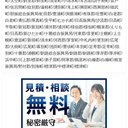
町/大空町/斜里郡/斜里町/清里町/小清水町/常呂郡/訓子府町/置戸
町/佐呂間町/紋別郡/遠軽町/湧別町/滝上町/興部町/西興部村/雄武
町/胆振総合振興局/虻田郡/豊浦町/洞爺湖町/有珠郡/壮瞥町/白老郡/
白老町/勇払郡/厚真町/安平町/むかわ町/日高振興局/沙流郡/日高町/
平取町/新冠郡/新冠町/浦河郡/浦河町/様似郡/様似町/幌泉郡/えりも
町/日高郡/新ひだか町/十勝総合振興局/河東郡/音更町/士幌町/上士
幌町/鹿追町/新得町/清水町/河西郡/芽室町/中札内村/更別村/広尾
郡/大樹町/広尾町/幕別町/池田町/豊頃町/本別町/足寄郡/足寄町/陸
別町/十勝郡/浦幌町/釧路総合振興局/釧路郡/釧路町/厚岸郡/厚岸町/
浜中町/川上郡/標茶町/弟子屈町/阿寒郡/鶴居村/白糠郡/白糠町/根室
振興局/野付郡/別海町/標津郡/中標津町/標津町/