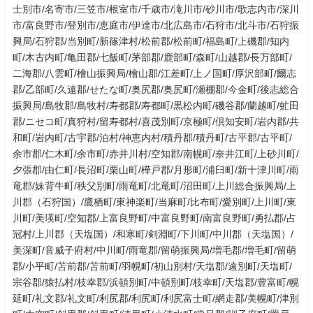
士別市/名寄市/三笠市/根室市/千歳市/滝川市/砂川市/歌志内市/深川
市/富良野市/登別市/恵庭市/伊達市/北広島市/石狩市/北斗市/石狩振
興局/石狩郡/当別町/新篠津村/松前郡/松前町/福島町/上磯郡/知内
町/木古内町/亀田郡/七飯町/茅部郡/鹿部町/森町/山越郡/長万部町/
二海郡/八雲町/檜山振興局/檜山郡/江差町/上ノ国町/厚沢部町/爾志
郡/乙部町/久遠郡/せたな町/奥尻郡/奥尻町/瀬棚郡/今金町/後志総合
振興局/島牧郡/島牧村/寿都郡/寿都町/黒松内町/磯谷郡/蘭越町/虻田
郡/ニセコ町/真狩村/留寿都村/喜茂別町/京極町/倶知安町/岩内郡/共
和町/岩内町/古宇郡/泊村/神恵内村/積丹郡/積丹町/古平郡/古平町/
余市郡/仁木町/余市町/赤井川村/空知郡/南幌町/奈井江町/上砂川町/
夕張郡/由仁町/長沼町/栗山町/樺戸郡/月形町/浦臼町/新十津川町/雨
竜郡/妹背牛町/秩父別町/雨竜町/北竜町/沼田町/上川総合振興局/上
川郡（石狩国）/鷹栖町/東神楽町/当麻町/比布町/愛別町/上川町/東
川町/美瑛町/空知郡/上富良野町/中富良野町/南富良野町/勇払郡/占
冠村/上川郡（天塩国）/和寒町/剣淵町/下川町/中川郡（天塩国）/
美深町/音威子府村/中川町/雨竜郡/留萌振興局/増毛郡/増毛町/留萌
郡/小平町/苫前郡/苫前町/羽幌町/初山別村/天塩郡/遠別町/天塩町/
宗谷郡/猿払村/枝幸郡/浜頓別町/中頓別町/枝幸町/天塩郡/豊富町/幌
延町/礼文郡/礼文町/利尻郡/利尻町/利尻富士町/網走郡/美幌町/津別