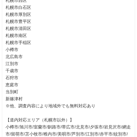
札幌市西区
札幌市白石区
札幌市厚別区
札幌市豊平区
札幌市清田区
札幌市南区
札幌市手稲区
小樽市
北広島市
江別市
千歳市
石狩市
恵庭市
当別町
新篠津村
※他、調査内容により地域外でも無料対応あり
【道内対応エリア（札幌市以外）】
小樽市/旭川市/室蘭市/釧路市/帯広市/北見市/夕張市/岩見沢市/網走
市/留萌市/苫小牧市/稚内市/美唄市/芦別市/江別市/赤平市/紋別市/