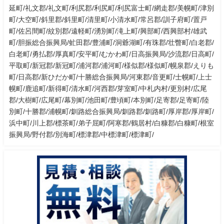
延町/礼文郡/礼文町/利尻郡/利尻町/利尻富士町/網走郡/美幌町/津別
町/大空町/斜里郡/斜里町/清里町/小清水町/常呂郡/訓子府町/置戸
町/佐呂間町/紋別郡/遠軽町/湧別町/滝上町/興部町/西興部村/雄武
町/胆振総合振興局/虻田郡/豊浦町/洞爺湖町/有珠郡/壮瞥町/白老郡/
白老町/勇払郡/厚真町/安平町/むかわ町/日高振興局/沙流郡/日高町/
平取町/新冠郡/新冠町/浦河郡/浦河町/様似郡/様似町/幌泉郡/えりも
町/日高郡/新ひだか町/十勝総合振興局/河東郡/音更町/士幌町/上士
幌町/鹿追町/新得町/清水町/河西郡/芽室町/中札内村/更別村/広尾
郡/大樹町/広尾町/幕別町/池田町/豊頃町/本別町/足寄郡/足寄町/陸
別町/十勝郡/浦幌町/釧路総合振興局/釧路郡/釧路町/厚岸郡/厚岸町/
浜中町/川上郡/標茶町/弟子屈町/阿寒郡/鶴居村/白糠郡/白糠町/根室
振興局/野付郡/別海町/標津郡/中標津町/標津町/