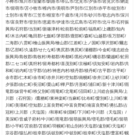
小樽市/旭川市/室蘭市/釧路市/帯広市/北見市/夕張市/岩見沢市/網走
市/留萌市/苫小牧市/稚内市/美唄市/芦別市/江別市/赤平市/紋別市/
士別市/名寄市/三笠市/根室市/千歳市/滝川市/砂川市/歌志内市/深川
市/富良野市/登別市/恵庭市/伊達市/北広島市/石狩市/北斗市/石狩振
興局/石狩郡/当別町/新篠津村/松前郡/松前町/福島町/上磯郡/知内
町/木古内町/亀田郡/七飯町/茅部郡/鹿部町/森町/山越郡/長万部町/
二海郡/八雲町/檜山振興局/檜山郡/江差町/上ノ国町/厚沢部町/爾志
郡/乙部町/久遠郡/せたな町/奥尻郡/奥尻町/瀬棚郡/今金町/後志総合
振興局/島牧郡/島牧村/寿都郡/寿都町/黒松内町/磯谷郡/蘭越町/虻田
郡/ニセコ町/真狩村/留寿都村/喜茂別町/京極町/倶知安町/岩内郡/共
和町/岩内町/古宇郡/泊村/神恵内村/積丹郡/積丹町/古平郡/古平町/
余市郡/仁木町/余市町/赤井川村/空知郡/南幌町/奈井江町/上砂川町/
夕張郡/由仁町/長沼町/栗山町/樺戸郡/月形町/浦臼町/新十津川町/雨
竜郡/妹背牛町/秩父別町/雨竜町/北竜町/沼田町/上川総合振興局/上
川郡（石狩国）/鷹栖町/東神楽町/当麻町/比布町/愛別町/上川町/東
川町/美瑛町/空知郡/上富良野町/中富良野町/南富良野町/勇払郡/占
冠村/上川郡（天塩国）/和寒町/剣淵町/下川町/中川郡（天塩国）/
美深町/音威子府村/中川町/雨竜郡/留萌振興局/増毛郡/増毛町/留萌
郡/小平町/苫前郡/苫前町/羽幌町/初山別村/天塩郡/遠別町/天塩町/
宗谷郡/猿払村/枝幸郡/浜頓別町/中頓別町/枝幸町/天塩郡/豊富町/幌