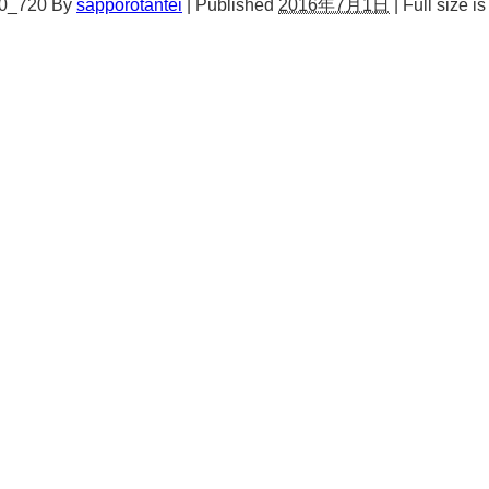
60_720
By
sapporotantei
|
Published
2016年7月1日
|
Full size i