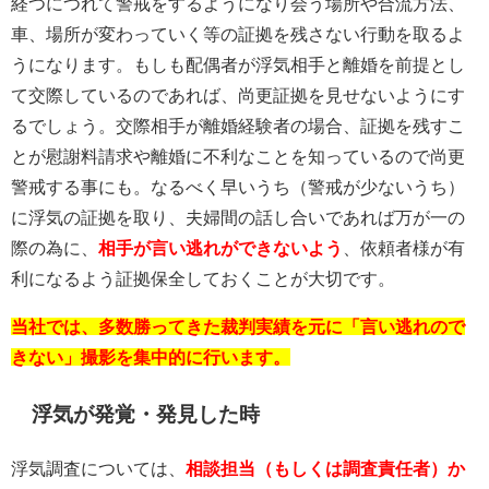
経つにつれて警戒をするようになり会う場所や合流方法、
車、場所が変わっていく等の証拠を残さない行動を取るよ
うになります。もしも配偶者が浮気相手と離婚を前提とし
て交際しているのであれば、尚更証拠を見せないようにす
るでしょう。交際相手が離婚経験者の場合、証拠を残すこ
とが慰謝料請求や離婚に不利なことを知っているので尚更
警戒する事にも。なるべく早いうち（警戒が少ないうち）
に浮気の証拠を取り、夫婦間の話し合いであれば万が一の
際の為に、
相手が言い逃れができないよう
、依頼者様が有
利になるよう証拠保全しておくことが大切です。
当社では、多数勝ってきた裁判実績を元に「言い逃れので
きない」撮影を集中的に行います。
浮気が発覚・発見した時
浮気調査については、
相談担当（もしくは調査責任者）か