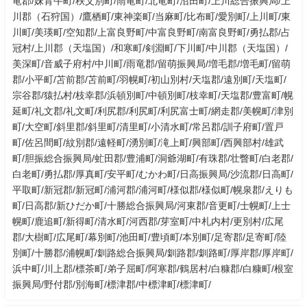
竜郡/妹背牛町/秩父別町/雨竜町/北竜町/沼田町/上川総合振興局/上
川郡（石狩国）/鷹栖町/東神楽町/当麻町/比布町/愛別町/上川町/東
川町/美瑛町/空知郡/上富良野町/中富良野町/南富良野町/勇払郡/占
冠村/上川郡（天塩国）/和寒町/剣淵町/下川町/中川郡（天塩国）/
美深町/音威子府村/中川町/雨竜郡/留萌振興局/増毛郡/増毛町/留萌
郡/小平町/苫前郡/苫前町/羽幌町/初山別村/天塩郡/遠別町/天塩町/
宗谷郡/猿払村/枝幸郡/浜頓別町/中頓別町/枝幸町/天塩郡/豊富町/幌
延町/礼文郡/礼文町/利尻郡/利尻町/利尻富士町/網走郡/美幌町/津別
町/大空町/斜里郡/斜里町/清里町/小清水町/常呂郡/訓子府町/置戸
町/佐呂間町/紋別郡/遠軽町/湧別町/滝上町/興部町/西興部村/雄武
町/胆振総合振興局/虻田郡/豊浦町/洞爺湖町/有珠郡/壮瞥町/白老郡/
白老町/勇払郡/厚真町/安平町/むかわ町/日高振興局/沙流郡/日高町/
平取町/新冠郡/新冠町/浦河郡/浦河町/様似郡/様似町/幌泉郡/えりも
町/日高郡/新ひだか町/十勝総合振興局/河東郡/音更町/士幌町/上士
幌町/鹿追町/新得町/清水町/河西郡/芽室町/中札内村/更別村/広尾
郡/大樹町/広尾町/幕別町/池田町/豊頃町/本別町/足寄郡/足寄町/陸
別町/十勝郡/浦幌町/釧路総合振興局/釧路郡/釧路町/厚岸郡/厚岸町/
浜中町/川上郡/標茶町/弟子屈町/阿寒郡/鶴居村/白糠郡/白糠町/根室
振興局/野付郡/別海町/標津郡/中標津町/標津町/