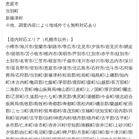
恵庭市
当別町
新篠津村
※他、調査内容により地域外でも無料対応あり
【道内対応エリア（札幌市以外）】
小樽市/旭川市/室蘭市/釧路市/帯広市/北見市/夕張市/岩見沢市/網走
市/留萌市/苫小牧市/稚内市/美唄市/芦別市/江別市/赤平市/紋別市/
士別市/名寄市/三笠市/根室市/千歳市/滝川市/砂川市/歌志内市/深川
市/富良野市/登別市/恵庭市/伊達市/北広島市/石狩市/北斗市/石狩振
興局/石狩郡/当別町/新篠津村/松前郡/松前町/福島町/上磯郡/知内
町/木古内町/亀田郡/七飯町/茅部郡/鹿部町/森町/山越郡/長万部町/
二海郡/八雲町/檜山振興局/檜山郡/江差町/上ノ国町/厚沢部町/爾志
郡/乙部町/久遠郡/せたな町/奥尻郡/奥尻町/瀬棚郡/今金町/後志総合
振興局/島牧郡/島牧村/寿都郡/寿都町/黒松内町/磯谷郡/蘭越町/虻田
郡/ニセコ町/真狩村/留寿都村/喜茂別町/京極町/倶知安町/岩内郡/共
和町/岩内町/古宇郡/泊村/神恵内村/積丹郡/積丹町/古平郡/古平町/
余市郡/仁木町/余市町/赤井川村/空知郡/南幌町/奈井江町/上砂川町/
夕張郡/由仁町/長沼町/栗山町/樺戸郡/月形町/浦臼町/新十津川町/雨