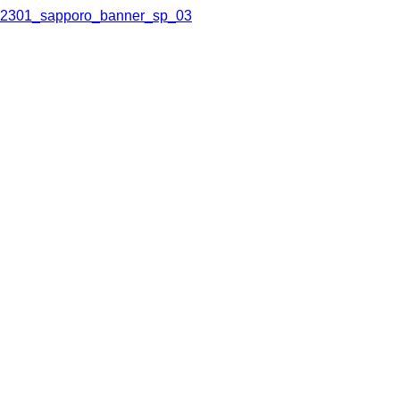
2301_sapporo_banner_sp_03