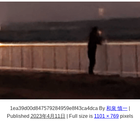
1ea39d00d847579284959e8f43ca4dca
By
和泉 慎一
|
Published
2023年4月11日
|
Full size is
1101 × 769
pixels