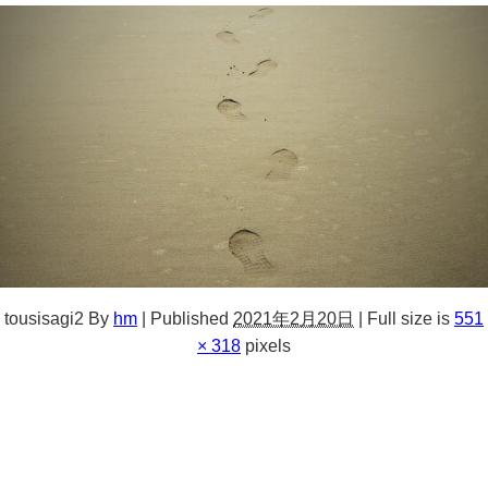
tousisagi2
By
hm
|
Published
2021年2月20日
|
Full size is
551
× 318
pixels