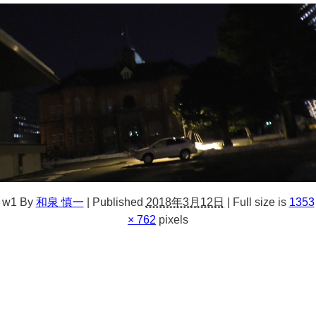
w1
By
和泉 慎一
|
Published
2018年3月12日
|
Full size is
1353
× 762
pixels