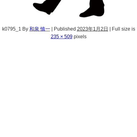
k0795_1
By
和泉 慎一
|
Published
2023年1月2日
|
Full size is
235 × 509
pixels