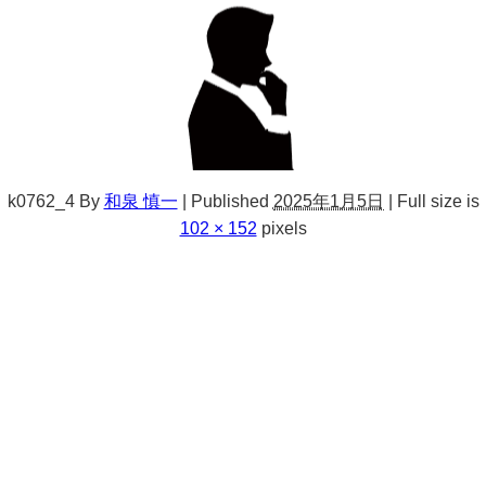
k0762_4
By
和泉 慎一
|
Published
2025年1月5日
|
Full size is
102 × 152
pixels