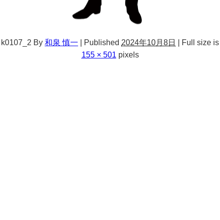
k0107_2
By
和泉 慎一
|
Published
2024年10月8日
|
Full size is
155 × 501
pixels