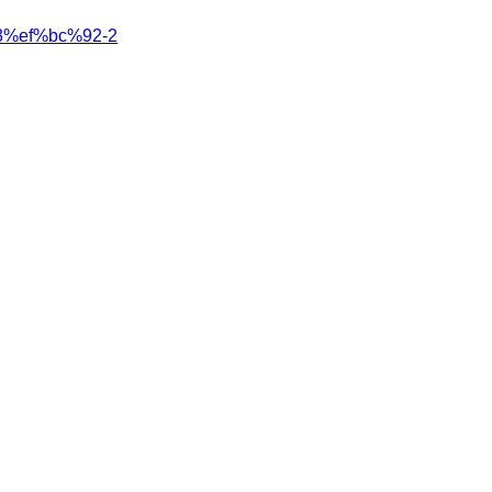
%ef%bc%92-2